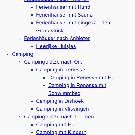
Auf Ferienparks oder alleinstehend
Ferienhäuser mit Hund
Breites Angebot innerhalb
Ferienhäuser mit Sauna
unterschiedlichen Preiskategorien
Ferienhäuser mit eingezäuntem
Auch barrierefreie Unterkünfte verfügbar
Grundstück
Ferienhäuser nach Anbieter
Mehr ansehen*
Heerlijke Huisjes
Camping
Campingplätze nach Ort
Camping in Renesse
Camping in Renesse mit Hund
Roompot Beach Resort Brouwersdam
Camping in Renesse mit
Schwimmbad
Camping in Dishoek
Ferienpark in
Scharendijke
Camping in Vlissingen
Lodge-Ferienbungalows für 2 bis 8
Campingplätze nach Themen
Personen
Camping mit Hund
In einigen Ferienhäusern sind Hunde
Camping mit Kindern