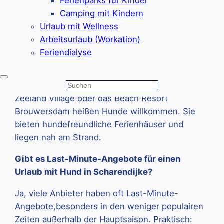
Ferienparks für Kinder
Campingplätze wie den Strandpark de Zeeuwse
Camping mit Kindern
Kust. Hier sind sowohl Stellplätze als auch
Urlaub mit Wellness
Mietunterkünfte für Hundebesitzer geeignet.
Arbeitsurlaub (Workation)
Welche Ferienparks in Scharendijke sind für
Feriendialyse
Hunde geeignet?
Die Ferienparks von Roompot bzw.
Landal
wie
Suchen
Zeeland Village oder das Beach Resort
Brouwersdam heißen Hunde willkommen. Sie
bieten hundefreundliche Ferienhäuser und
liegen nah am Strand.
Gibt es Last-Minute-Angebote für einen
Urlaub mit Hund in Scharendijke?
Ja, viele Anbieter haben oft Last-Minute-
Angebote,besonders in den weniger populairen
Zeiten außerhalb der Hauptsaison. Praktisch: