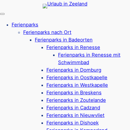
Zum
Inhalt
springen
Ferienparks
Ferienparks nach Ort
Ferienparks in Badeorten
Ferienparks in Renesse
Ferienparks in Renesse mit
Schwimmbad
Ferienparks in Domburg
Ferienparks in Oostkapelle
Ferienparks in Westkapelle
Ferienparks in Breskens
Ferienparks in Zoutelande
Ferienparks in Cadzand
Ferienparks in Nieuwvliet
Urlaub mit Hund in
Ferienparks in Dishoek