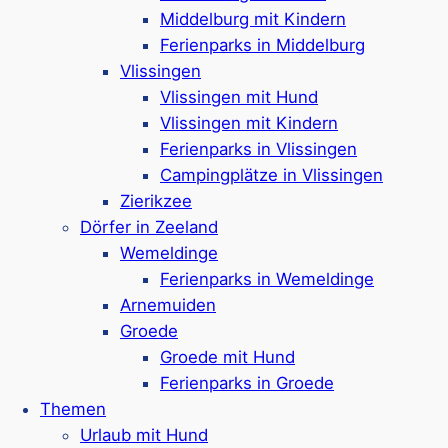
ohne Einschränkung erlaubt
– informieren Sie
Middelburg mit Kindern
sich aber am besten nochmal vor Ort, die Infos
Ferienparks in Middelburg
dazu sollten ausgeschildert sein. Ansonsten gibt
Vlissingen
es viele Ferienhäuser in Strandnähe die über
Vlissingen mit Hund
einen (umzäunten) Garten, sodass dein
Vlissingen mit Kindern
Vierbeiner auch abseits des Strandes genug
Ferienparks in Vlissingen
Platz hat.
Campingplätze in Vlissingen
Zierikzee
Dörfer in Zeeland
Wemeldinge
Ferienparks in Wemeldinge
Arnemuiden
Groede
Groede mit Hund
Ferienparks in Groede
Aktiv sein mit Hund –
Themen
Freizeitmöglichkeiten rund
Urlaub mit Hund