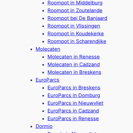
Roompot in Middelburg
Roompot in Zoutelande
5-Sterne Ferienpark & Campingplatz in
Roompot bei De Banjaard
Renesse, ca.
4 km von Scharendijke
Roompot in Vlissingen
Ferienbungalows & Safarizelte für 2-8
Roompot in Koudekerke
Personen, optional mit Hot Tub
Roompot in Scharendijke
In einigen Unterkünften sind Hunde
Molecaten
erlaubt (bis zu 2 )
Molecaten in Renesse
Verschiedene Campingplätze, opt. mit
Molecaten in Cadzand
Privatsanitär und hundefreundlich
Molecaten in Breskens
Frei- & Hallenbad, (Wasser-)Spielplätze,
EuroParcs
Animationprogramm und mehr
EuroParcs in Breskens
Sportplätze, Supermarkt & Radverleih im
EuroParcs in Domburg
Ferienpark
EuroParcs in Nieuwvliet
250 Meter vom Strand entfernt
EuroParcs in Cadzand
Google Rezensionen:
4,2/5 Sterne
(2150+
EuroParcs in Renesse
Rezensionen)
Dormio