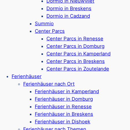
Dormio in Nieuwvliet
Mehr ansehen*
Dormio in Breskens
Dormio in Cadzand
Heerlijke Huisjes
Summio
Center Parcs
Center Parcs in Renesse
Plattform mit
40+ hundefreundlichen
Center Parcs in Domburg
Ferienhäuser
in & um
Scharendijke
Center Parcs in Kamperland
In den Ferienunterkünften sind bis zu 2
Center Parcs in Breskens
Hunde erlaubt
Center Parcs in Zoutelande
Verschiedene Ferienunterkünfte 2 bis bis
Ferienhäuser
sogar 36 Personen
Ferienhäuser nach Ort
Angebot aus Tiny Houses, Villen,
Ferienhäuser in Kamperland
Apartments & Ferienbungalows
Ferienhäuser in Domburg
Optional mit Sauna, Whirlpool, privatem
Ferienhäuser in Renesse
Pool und
umzäunten Garten
Ferienhäuser in Breskens
Mit 1 bis 5 Schlafzimmern und 1 bis 5
Ferienhäuser in Dishoek
Badezimmern
Ferienhäuser nach Themen