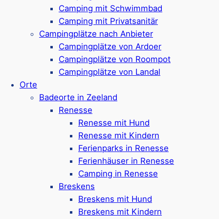
erlaubt (max. 2)
Camping mit Schwimmbad
Ferienunterkünfte mit Sauna oder Whirlpool
Camping mit Privatsanitär
buchbar
Campingplätze nach Anbieter
Fahrradverleih im Ferienpark
Campingplätze von Ardoer
Zentraler Autoparkplatz, Rest des Parks ist
Campingplätze von Roompot
autofrei
Campingplätze von Landal
Ca. 2 km vom Strand entfernt
Orte
Google Rezensionen:
4,6/5 Sterne
(125+
Badeorte in Zeeland
Bewertungen)
Renesse
Renesse mit Hund
Mehr ansehen*
Renesse mit Kindern
Ferienparks in Renesse
Molecaten Park Wijde Blick
Ferienhäuser in Renesse
Camping in Renesse
Breskens
Breskens mit Hund
Ferienpark in Renesse, ca.
6,5 km von
Breskens mit Kindern
Scharendijke