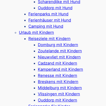
Scharendijke mit Hund
Ouddorp mit Hund
Ferienparks mit Hund
Ferienhäuser mit Hund
Q&A zu Ihrem Aufenthalt mit
Camping mit Hund
Hund in Scharendijke
Urlaub mit Kindern
Reiseziele mit Kindern
Domburg mit Kindern
Gibt es hundefreundliche Ferienhäuser in
Zoutelande mit Kindern
Scharendijke?
Nieuwvliet mit Kindern
Ja, viele Ferienhäuser in Scharendijke erlauben
Cadzand mit Kindern
Hunde, oft sind bis zu zwei Tiere pro Unterkunft
Kamperland mit Kindern
willkommen. Manche Häuser bieten sogar Extras
Renesse mit Kindern
wie umzäunte Gärten oder Whirlpools.
Breskens mit Kindern
Middelburg mit Kindern
Kann man in Scharendijke mit Hund campen?
Vlissingen mit Kindern
Ouddorp mit Kindern
Ja, in der Umgebung gibt es hundefreundliche