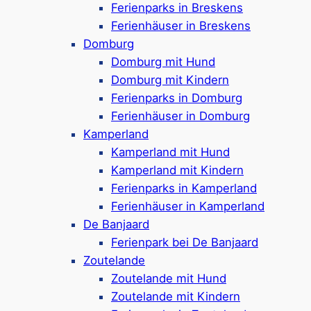
Ferienparks in Breskens
Ferienhäuser für 2 bis 6 Personen &
Ferienhäuser in Breskens
Camping-Stellplätze
Domburg
Haustiere sind in einigen Unterkünften
Domburg mit Hund
und Stellplätzen erlaubt (bis zu 2)
Domburg mit Kindern
Hallenbad, Spielplatz mit Trampolin & mehr
Ferienparks in Domburg
Einrichtungen im Park
Ferienhäuser in Domburg
Sportplätze & Fahrradverleih vorhanden
Kamperland
Naturwiese mit Schafen im Park
Kamperland mit Hund
3 km bis zum Strand
Kamperland mit Kindern
Google Rezensionen:
4,4/5 Sterne
(1050+
Ferienparks in Kamperland
Bewertungen)
Ferienhäuser in Kamperland
Mehr ansehen*
De Banjaard
Ferienpark bei De Banjaard
Zoutelande
Ferienparks in Scharendijke
Zoutelande mit Hund
mit Hund – Komfort und
Zoutelande mit Kindern