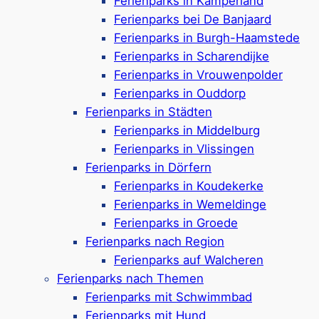
Ferienparks in Kamperland
Scharendijke –
Ferienparks bei De Banjaard
Ferienparks,
Ferienparks in Burgh-Haamstede
Ferienparks in Scharendijke
Ferienhäuser &
Ferienparks in Vrouwenpolder
Ferienparks in Ouddorp
Campingplätze
Ferienparks in Städten
Ferienparks in Middelburg
Ferienparks in Vlissingen
Ferienparks in Dörfern
Ferienparks in Koudekerke
Ein Urlaub mit Hund in Scharendijke ist die
Ferienparks in Wemeldinge
perfekte Kombination aus Strand, Natur und
Ferienparks in Groede
hundefreundliche Unterkünfte und Camping.
Ferienparks nach Region
Das nette Dorf liegt am Grevelingenmeer und
Ferienparks auf Walcheren
bietet zahlreiche Möglichkeiten für Wassersport
Ferienparks nach Themen
und Ausflüge mit Hund. Viele Ferienhäuser,
Ferienparks mit Schwimmbad
Campingplätze und Ferienparks in und um
Ferienparks mit Hund