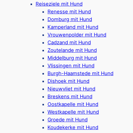
Reiseziele mit Hund
um Scharendijke
Renesse mit Hund
Domburg mit Hund
Wer seinen Urlaub mit Hund in Scharendijke
Kamperland mit Hund
verbringt, hat zahlreiche Möglichkeiten für
Vrouwenpolder mit Hund
gemeinsame Aktivitäten.
Spaziergänge am
Cadzand mit Hund
Strand
oder entlang des Grevelingenmeeres
Zoutelande mit Hund
sind besonders beliebt und bieten viel
Middelburg mit Hund
Abwechslung. Auch
Fahrradtouren
durch die
Vlissingen mit Hund
Dünen oder kleine Ausflüge
mit Hund nach
Burgh-Haamstede mit Hund
Renesse
,
Ouddorp
oder Brouwersdam lassen
Dishoek mit Hund
sich wunderbar mit Hund genießen. Für
Nieuwvliet mit Hund
Wassersport-Fans bietet die Region optimale
Breskens mit Hund
Bedingungen, und viele Hundebesitzer
Oostkapelle mit Hund
kombinieren Stand-up-Paddling mit ihrem
Westkapelle mit Hund
Vierbeiner. So wird der Urlaub erholsam, aber
Groede mit Hund
auch aktiv und erlebnisreich!
Koudekerke mit Hund