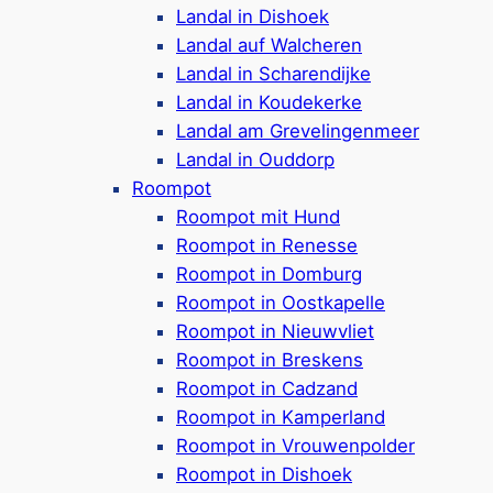
Ferienhäuser für 4 bis 8 Personen
Landal in Dishoek
Viele der Ferienunterkünfte erlauben
Landal auf Walcheren
Hunde (bis zu 2)
Landal in Scharendijke
Die Häuser sind optional mit Sauna &
Landal in Koudekerke
Whirlpool buchbar
Landal am Grevelingenmeer
Spielplatz & Fahrradverleih im Ferienpark
Landal in Ouddorp
Viele Wassersport-Möglichkeiten in der
Roompot
Nähe
Roompot mit Hund
Ca. 600 Meter zum Strand bzw. ca. 2,5
Roompot in Renesse
km bis zum
Sandstrand
Roompot in Domburg
Google Rezensionen:
4,2/5 Sterne
(460+
Roompot in Oostkapelle
Bewertungen)
Roompot in Nieuwvliet
Roompot in Breskens
Mehr ansehen*
Roompot in Cadzand
Roompot in Kamperland
Strandpark de Zeeuwse Kust
Roompot in Vrouwenpolder
Roompot in Dishoek