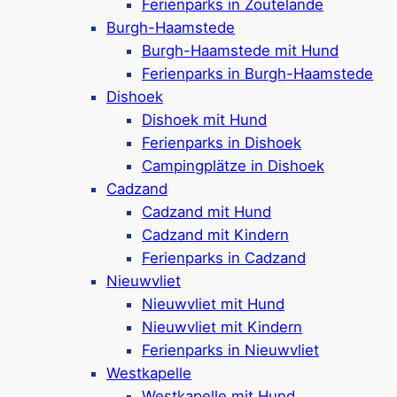
Vielseitigkeit
Ferienparks in Zoutelande
Burgh-Haamstede
Burgh-Haamstede mit Hund
Ferienparks in Scharendijke
bieten Urlaubern
Ferienparks in Burgh-Haamstede
eine große Auswahl an hundefreundlichen
Dishoek
Unterkünften, von modernen Lodges bis hin zu
Dishoek mit Hund
klassischen Ferienhäusern. Besonders beliebt
Ferienparks in Dishoek
sind die
Roompot-Parks in Scharendijke
wie das
Campingplätze in Dishoek
Roompot Zeeland Village
oder das
Roompot
Cadzand
Beach Resort Brouwersdam
, die
Cadzand mit Hund
hundefreundliche Ferienhäuser mit bis zu 2
Cadzand mit Kindern
Hunden erlauben. Auch Campingplätze in der
Ferienparks in Cadzand
Umgebung wie der
Strandpark de Zeeuwse
Nieuwvliet
Kust
oder der
Molecaten Park Wijde Blick
sind
Nieuwvliet mit Hund
hundefreundlich ausgestattet. Viele Parks bieten
Nieuwvliet mit Kindern
zudem Extras wie Spielplätze, Fahrradverleih,
Ferienparks in Nieuwvliet
Pools oder sogar Whirlpools und Saunen in den
Westkapelle
Häusern.
Westkapelle mit Hund