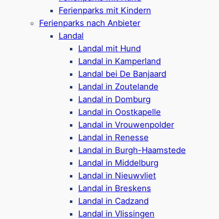
Scharendijke sind speziell auf Gäste mit Hund
Ferienparks mit Kindern
eingestellt und erlauben meist bis zu 2 Hunde
Ferienparks nach Anbieter
pro Unterkunft. Der Ort begeistert durch seine
Landal
Nähe zu langen Sandstränden, die sich ideal für
Landal mit Hund
Spaziergänge eignen. Ihr Hundeurlaub in
Landal in Kamperland
Scharendijke kann nur schön werden.
Landal bei De Banjaard
Landal in Zoutelande
Landal in Domburg
Reiseziele mit Hund in und
Landal in Oostkapelle
nahe Scharendijke ⤵
Landal in Vrouwenpolder
Landal in Renesse
Landal in Burgh-Haamstede
Landal in Middelburg
Roompot Zeeland Village
Landal in Nieuwvliet
Landal in Breskens
Landal in Cadzand
Ferienpark in
Scharendijke
Landal in Vlissingen