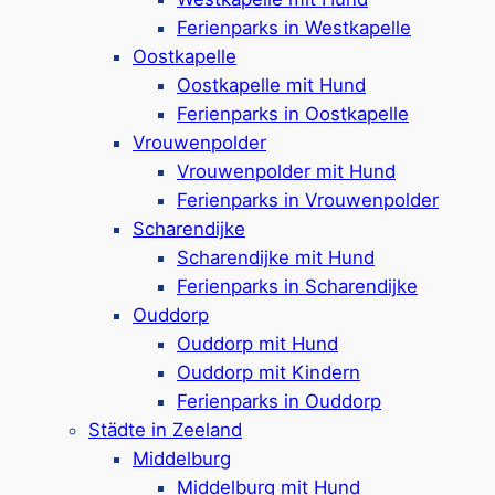
Ferienparks in Westkapelle
Oostkapelle
Oostkapelle mit Hund
Ferienparks in Oostkapelle
Vrouwenpolder
Mit Hund am Strand in
Vrouwenpolder mit Hund
Scharendijke – Regeln und
Ferienparks in Vrouwenpolder
Scharendijke
Tipps
Scharendijke mit Hund
Ferienparks in Scharendijke
Am Strand von Scharendijke gelten spezielle
Ouddorp
Regeln für Hunde, die den Aufenthalt entspannt
Ouddorp mit Hund
und unkompliziert machen.
Zwischen dem 1.
Ouddorp mit Kindern
Mai und 30. September dürfen Hunde vor
Ferienparks in Ouddorp
10:00 Uhr und nach 19:00 Uhr frei am Strand
Städte in Zeeland
laufen
, ansonsten gilt Leinenpflicht.
Außerhalb
Middelburg
dieser Saison sind Hunde das ganze Jahr über
Middelburg mit Hund