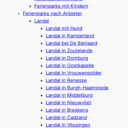
Gleichzeitig gibt es in der
Umgebung von
Ferienparks mit Kindern
Oostkapelle noch weitere Roompot Ferienparks
,
Ferienparks nach Anbieter
die zusätzliche Angebote wie Schwimmbäder,
Landal
Wellness oder Sportmöglichkeiten bereithalten.
Landal mit Hund
Hier werden Sie bestimmt fündig!
Landal in Kamperland
Landal bei De Banjaard
Landal in Zoutelande
Alle Angebote von Roompot
Landal in Domburg
in & um Oostkapelle ⤵
Landal in Oostkapelle
Landal in Vrouwenpolder
Landal in Renesse
Landal in Burgh-Haamstede
Roompot Bos en Duin
Landal in Middelburg
Landal in Nieuwvliet
Landal in Breskens
Landal in Cadzand
Ferienpark in
Oostkapelle
Landal in Vlissingen
Ferienunterkünfte für 4-6 Personen