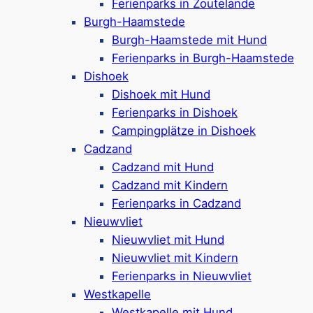
Ferienparks in Zoutelande
Einrichtungen im Park gibt, profitieren Gäste hier
Burgh-Haamstede
von den vielseitigen Einrichtungen der
Burgh-Haamstede mit Hund
angrenzenden
Roompot-Ferienparks in
Ferienparks in Burgh-Haamstede
Domburg
, hier besonders
Roompot Hof
Dishoek
Domburg
*, der nur 5 km von Oostkapelle
Dishoek mit Hund
entfernt liegt. Dort warten
Schwimmbäder
,
Ferienparks in Dishoek
Wellnessbereiche
,
Bowling
und
Minigolf
auf
Campingplätze in Dishoek
die Besucher. Familien mit Kindern finden
Cadzand
Spielplätze, Kidsclubs und einen Indoor-
Cadzand mit Hund
Spielplatz, sodass auch bei schlechtem Wetter
Cadzand mit Kindern
keine Langeweile aufkommt. Wer seinen Urlaub
Ferienparks in Cadzand
aktiv gestalten möchte, kann Radtouren durch
Nieuwvliet
die Dünen oder Wassersport an der Nordsee
Nieuwvliet mit Hund
genießen. So kombinieren die Roompot
Nieuwvliet mit Kindern
Ferienparks in und um Oostkapelle Natururlaub
Ferienparks in Nieuwvliet
mit abwechslungsreichen Aktivitäten.
Westkapelle
Westkapelle mit Hund