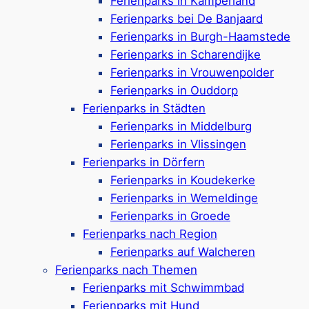
Ferienparks in Kamperland
Oostkapelle –
Ferienparks bei De Banjaard
Strandurlaub im
Ferienparks in Burgh-Haamstede
Ferienparks in Scharendijke
Ferienpark
Ferienparks in Vrouwenpolder
Ferienparks in Ouddorp
Ferienparks in Städten
Ferienparks in Middelburg
Ferienparks in Vlissingen
Ferienparks in Dörfern
Ein Urlaub im Roompot in Oostkapelle verbindet
Ferienparks in Koudekerke
Natur, Strand und Entspannung. Der
Roompot-
Ferienparks in Wemeldinge
Ferienpark
Bos en Duin
* liegt direkt in
Ferienparks in Groede
Oostkapelle
und ist eine kleine, strandnahe
Ferienparks nach Region
Anlage mit modernen Ferienhäusern. Praktisch
Ferienparks auf Walcheren
ist die Auswahl zwischen hundefreundlichen
Ferienparks nach Themen
und hundefreien Unterkünften, was den Park
Ferienparks mit Schwimmbad
auch für Gäste mit Hund sehr attraktiv macht.
Ferienparks mit Hund