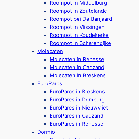
Roompot in Middelburg
Residence Wijngaerde
Roompot in Zoutelande
Roompot bei De Banjaard
Roompot in Vlissingen
Roompot in Koudekerke
Ferienresidenz in Domburg,
nur 5,5 km von
Roompot in Scharendijke
Oostkapelle entfernt
Molecaten
Gute zentrale Lage in Domburg
Molecaten in Renesse
Ferienwohnungen für 2 bis 6 Personen
Molecaten in Cadzand
Optional mit Sauna oder Dachterrasse
Molecaten in Breskens
ausgestattet
EuroParcs
Wohnungen sind vollausgestattet mit
EuroParcs in Breskens
Küche & Badezimmer
EuroParcs in Domburg
In einigen Ferienwohnungen sind Hunde
EuroParcs in Nieuwvliet
erlaubt (bis zu 2 Hunde)
EuroParcs in Cadzand
Freier Zugang zum Badeparadies „De Parel“
EuroParcs in Renesse
im Ferienpark
Hof Domburg
*
Dormio
Freibad, Hallenbad und Wellness-Anlagen