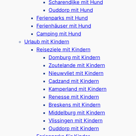
Scharendijke mit Hund
Spaziergängen, Sonnenbaden und Wassersport
Ouddorp mit Hund
einlädt. Naturfreunde genießen die
Ferienparks mit Hund
Dünenlandschaften sowie die
Ferienhäuser mit Hund
Naturschutzgebiete De Manteling und
Camping mit Hund
Oranjezon
. Wer Lust auf Abwechslung hat,
Urlaub mit Kindern
erreicht in wenigen Minuten charmante
Reiseziele mit Kindern
Küstenorte wie
Domburg
und
Vrouwenpolder
Domburg mit Kindern
mit Cafés, Restaurants und Boutiquen. Auch ein
Zoutelande mit Kindern
Abstecher in die zeeländische Hauptstadt
Nieuwvliet mit Kindern
Middelburg
sollten Sie nicht verpassen. So
Cadzand mit Kindern
verbinden die
Roompot Ferienparks in und um
Kamperland mit Kindern
Oostkapelle
Erholung am Strand mit
Renesse mit Kindern
abwechslungsreichen Ausflugsmöglichkeiten in
Breskens mit Kindern
der Region.
Middelburg mit Kindern
Vlissingen mit Kindern
Ouddorp mit Kindern