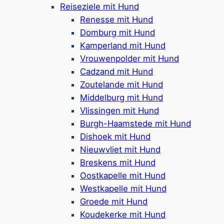
Reiseziele mit Hund
geräumigen Ferienhäusern für Familien oder
Renesse mit Hund
Gruppen. Wer sich für Roompot in Oostkapelle
Domburg mit Hund
entscheidet, findet also garantiert die passende
Kamperland mit Hund
Unterkunft.
Vrouwenpolder mit Hund
Cadzand mit Hund
Zoutelande mit Hund
Middelburg mit Hund
Aktivitäten & mehr – Die
Vlissingen mit Hund
Burgh-Haamstede mit Hund
Umgebung der Roompot-
Dishoek mit Hund
Parks in Oostkapelle
Nieuwvliet mit Hund
Breskens mit Hund
Oostkapelle mit Hund
Westkapelle mit Hund
Die Umgebung von Oostkapelle ist ein Highlight
Groede mit Hund
für jeden Urlaub im Roompot. Direkt vor der Tür
Koudekerke mit Hund
liegt ein breiter Sandstrand, der zu