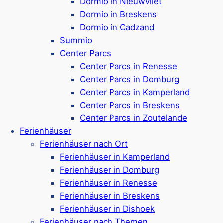
Dormio in Nieuwvliet
im Badeparadies
Dormio in Breskens
Ca. 200 Meter bis zum Strand
Dormio in Cadzand
Google Rezensionen:
4,2/5 Sterne
(70+
Summio
Rezensionen)
Center Parcs
Center Parcs in Renesse
Mehr ansehen*
Center Parcs in Domburg
Center Parcs in Kamperland
Roompot Hof Domburg
Center Parcs in Breskens
Center Parcs in Zoutelande
Ferienhäuser
Ferienhäuser nach Ort
Ferienpark in Domburg,
nur 5 km von
Ferienhäuser in Kamperland
Oostkapelle entfernt
Ferienhäuser in Domburg
Ferienunterkünfte & Campingplätze 2-10
Ferienhäuser in Renesse
Personen
Ferienhäuser in Breskens
Hunde in einigen Ferienhäusern erlaubt (bis
Ferienhäuser in Dishoek
zu 2 Hunde pro Unterkunft)
Ferienhäuser nach Themen