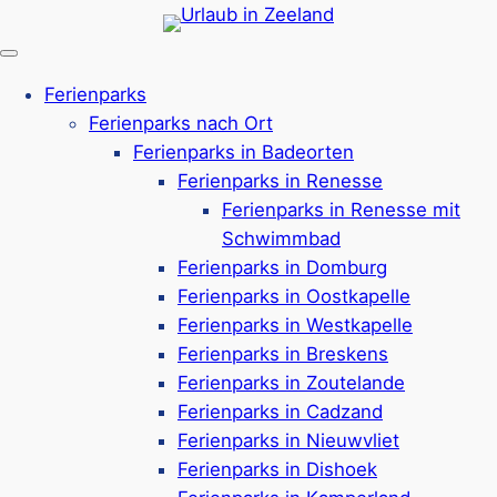
Zum
Inhalt
springen
Ferienparks
Ferienparks nach Ort
Ferienparks in Badeorten
Ferienparks in Renesse
Ferienparks in Renesse mit
Schwimmbad
Ferienparks in Domburg
Ferienparks in Oostkapelle
Ferienparks in Westkapelle
Ferienparks in Breskens
Ferienparks in Zoutelande
Ferienparks in Cadzand
Ferienparks in Nieuwvliet
Roompot in
Ferienparks in Dishoek