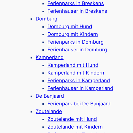
Google Rezensionen:
4,2/4 Sterne
(380+
Ferienparks in Breskens
Rezensionen)
Ferienhäuser in Breskens
Domburg
Mehr ansehen*
Domburg mit Hund
Domburg mit Kindern
Ferienparks in Domburg
Ferienhäuser in Domburg
Kamperland
Aktivitätsmöglichkeiten in
Kamperland mit Hund
Kamperland mit Kindern
den Roompot Parks in und um
Ferienparks in Kamperland
Oostkapelle
Ferienhäuser in Kamperland
De Banjaard
Ferienpark bei De Banjaard
Zoutelande
Während im
Roompot-Park Bos en Duin
* in
Zoutelande mit Hund
Oostkapelle die Nähe zum Strand im
Zoutelande mit Kindern
Vordergrund steht, da es sonst keine