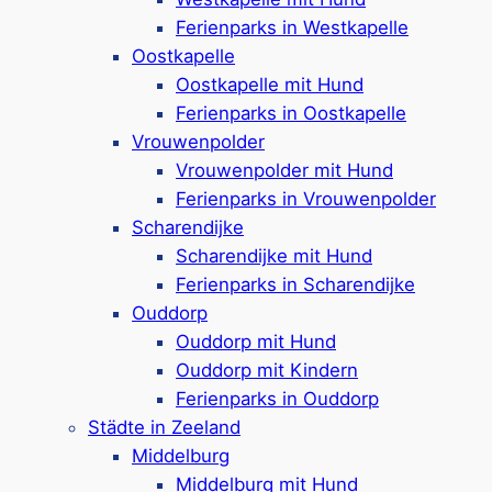
Ferienparks in Westkapelle
Oostkapelle
Oostkapelle mit Hund
Ferienparks in Oostkapelle
Visuelle Eindrücke zu Ihrem Aufenthalt
Vrouwenpolder
bei Roompot in Oostkapelle
Vrouwenpolder mit Hund
Ferienparks in Vrouwenpolder
Scharendijke
Scharendijke mit Hund
Ferienparks in Scharendijke
Ouddorp
Ouddorp mit Hund
Ouddorp mit Kindern
Ferienparks in Ouddorp
Städte in Zeeland
Die Unterkunftsmöglichkeiten
Middelburg
Middelburg mit Hund