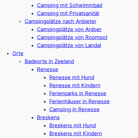
Camping mit Schwimmbad
Ferienpark in Domburg,
nur 5,5 km von
Camping mit Privatsanitär
Oostkapelle entfernt
Campingplätze nach Anbieter
Ferienhäuser in verschiedenen Größen für
Campingplätze von Ardoer
4 bis 16 Personen
Campingplätze von Roompot
Ferienvillen mit Reetdach & Landhäuser
Campingplätze von Landal
Die Häuser sind optional mit Sauna &
Orte
Whirlpool ausgestattet
Badeorte in Zeeland
In einigen Ferienhäusern sind Hunde
Renesse
erlaubt (bis zu 2 Hunde)
Renesse mit Hund
Zugang zum Badeparadies „De Parel“ im
Renesse mit Kindern
Ferienpark
Hof Domburg
*
Ferienparks in Renesse
Freibad, Hallenbad und Wellness-Anlagen
Ferienhäuser in Renesse
im Badeparadies
Camping in Renesse
Indoor-Spielplatz und Lasergame auch
Breskens
vorhanden bei Hof Domburg
Breskens mit Hund
Ca. 1 km bis zum Strand
Breskens mit Kindern