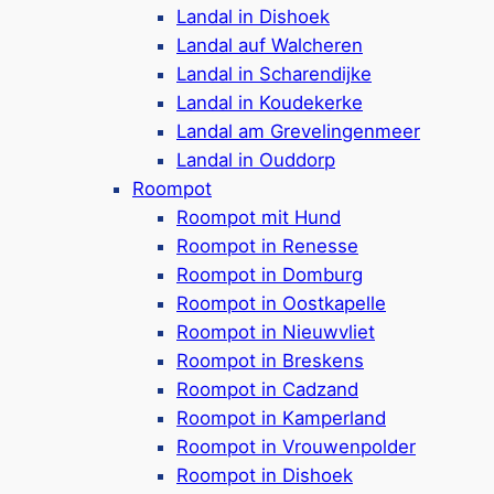
Landal in Dishoek
Hundefreie und hundefreundliche Häuser
Landal auf Walcheren
(bis zu 2 Hunde pro Unterkunft)
Landal in Scharendijke
Einige Ferienhäuser verfügen über einen
Landal in Koudekerke
umzäunten Garten
Landal am Grevelingenmeer
Es gibt keine eigenen Einrichtungen im
Landal in Ouddorp
Park
Roompot
Zugang zu Einrichtungen im Ferienpark
Roompot mit Hund
Hof Domburg
*
Roompot in Renesse
Dort vorhanden: Indoor-Spielplatz,
Roompot in Domburg
Lasergame-Zone, Tennisplatz & mehr
Roompot in Oostkapelle
Auch dort vorhanden: Badeparadies mit
Roompot in Nieuwvliet
Hallenbad & Wellnessbereich
Roompot in Breskens
Ca. 750 Meter bis zum Strand
Roompot in Cadzand
Google Rezensionen:
4,2 Sterne
(140+
Roompot in Kamperland
Bewertungen)
Roompot in Vrouwenpolder
Mehr ansehen*
Roompot in Dishoek