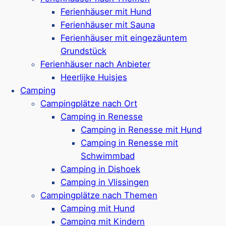
Barrierefreie Unterkünfte sind auch
Ferienhäuser mit Hund
vorhanden
Ferienhäuser mit Sauna
Schwimmparadies „De Parel“
mit Freibad
Ferienhäuser mit eingezäuntem
& Hallenbad
Grundstück
Wellnessbereich mit Sauna, Dampfbad und
Ferienhäuser nach Anbieter
mehr
Heerlijke Huisjes
Spiel- & Sportplätze, Bowling & Minigolf
Camping
Für Kinder: Spielplatz & Kidsclub und vieles
Campingplätze nach Ort
mehr
Camping in Renesse
Ca. 1 km bis zum Strand
Camping in Renesse mit Hund
Google Rezensionen:
4,0/5 Sterne
(3200+
Camping in Renesse mit
Bewertungen)
Schwimmbad
Mehr ansehen*
Camping in Dishoek
Camping in Vlissingen
Buitenhof Domburg
Campingplätze nach Themen
Camping mit Hund
Camping mit Kindern