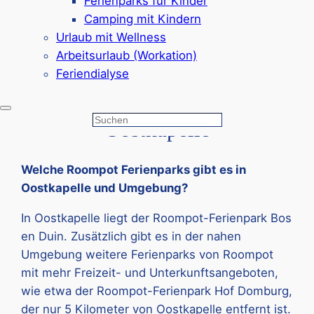
Ferienparks für Kinder
Camping mit Kindern
Urlaub mit Wellness
Arbeitsurlaub (Workation)
Q&A – Häufig gestellte
Feriendialyse
Fragen zu Roompot in
Suchen
Oostkapelle
Welche Roompot Ferienparks gibt es in
Oostkapelle und Umgebung?
In Oostkapelle liegt der Roompot-Ferienpark Bos
en Duin. Zusätzlich gibt es in der nahen
Umgebung weitere Ferienparks von Roompot
mit mehr Freizeit- und Unterkunftsangeboten,
wie etwa der Roompot-Ferienpark Hof Domburg,
der nur 5 Kilometer von Oostkapelle entfernt ist.