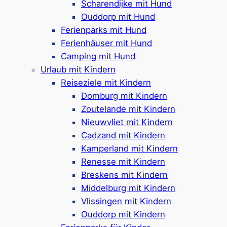
Scharendijke mit Hund
Familienurlaub in Zeeland
garantiert nie
Ouddorp mit Hund
langweilig – auch nicht bei schlechtem Wetter.
Ferienparks mit Hund
Ferienhäuser mit Hund
Hinweis:
Manchmal sind nur während der
Camping mit Hund
niederländischen
Schulferien Animationsteams
Urlaub mit Kindern
im Park, hier am besten direkt beim Ferienpark
Reiseziele mit Kindern
für mehr Infos nachfragen!
Domburg mit Kindern
Zoutelande mit Kindern
Nieuwvliet mit Kindern
Cadzand mit Kindern
Kamperland mit Kindern
Entdeckungstouren rund um
Renesse mit Kindern
die Ferienparks in Zeeland
Breskens mit Kindern
Middelburg mit Kindern
Neben den Angeboten innerhalb der Ferienparks
Vlissingen mit Kindern
bietet auch die Umgebung spannende
Ouddorp mit Kindern
Ausflugsziele für Familien. Der
Freizeitpark