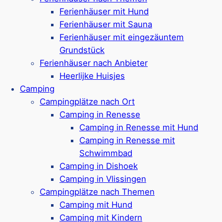
Wasserspielplatz
Ferienhäuser mit Hund
Nur 500 Meter bis zum Strand
Ferienhäuser mit Sauna
Google Rezensionen:
4,6/5 Sterne
(650+
Ferienhäuser mit eingezäuntem
Bewertungen)
Grundstück
Mehr ansehen*
Ferienhäuser nach Anbieter
Heerlijke Huisjes
Noordzee Rèsidence De Banjaard
Camping
Campingplätze nach Ort
Camping in Renesse
Camping in Renesse mit Hund
Ferienpark in
Kamperland
Camping in Renesse mit
Ferienunterkünfte für 2-8 Personen
Schwimmbad
Haustierfreie & haustierfreundliche Häuser
Camping in Dishoek
Einige Häuser verfügen über eine Sauna
Camping in Vlissingen
Hallenbad mit Kinderbecken
Campingplätze nach Themen
Spielplatz, Trampolin & Kids-Club
Camping mit Hund
Fahrradverleih, Kart-Verleih & Bistro
Camping mit Kindern