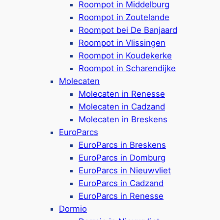
Roompot in Middelburg
Zeeland
Roompot in Zoutelande
Ferienhäuser, Wohnzelte & Appartements
Roompot bei De Banjaard
Hunde sind in einigen Unterkünften erlaubt
Roompot in Vlissingen
(max. 2)
Roompot in Koudekerke
Aqua Mundo: überdachtes Badeparadies &
Roompot in Scharendijke
Aquapark
Molecaten
Mit
Water Playhouse, Wildwasserbahn &
Molecaten in Renesse
Turbo-Tunnel
Molecaten in Cadzand
Planschbecken, Wellenbad und Strudel im
Molecaten in Breskens
Hallenbad
EuroParcs
Auch Baby-Schwimmkurse werden
EuroParcs in Breskens
angeboten
EuroParcs in Domburg
Im Park: Kitesurfen, Paintball, Streichelzoo
EuroParcs in Nieuwvliet
& Animation
EuroParcs in Cadzand
Nur 1,5 km bis zum Strand
EuroParcs in Renesse
Google Rezensionen:
4,0/5 Sterne
Dormio
(14.300+ Bewertungen)