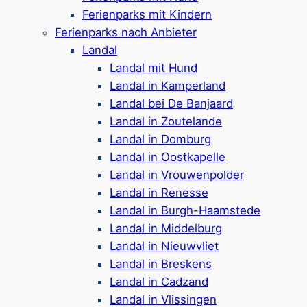
die Ferienhäuser sind meist gut ausgestattet
Ferienparks mit Kindern
und kindgerecht eingerichtet. So können Eltern
Ferienparks nach Anbieter
sich entspannen, während die Kinder sicher
Landal
spielen und Neues entdecken.
Landal mit Hund
Landal in Kamperland
Landal bei De Banjaard
Entdecken Sie beliebte
Landal in Zoutelande
Ferienparks für Kinder:
Landal in Domburg
Landal in Oostkapelle
Landal in Vrouwenpolder
Landal in Renesse
Beach Resort Nieuwvliet-Bad
Landal in Burgh-Haamstede
Landal in Middelburg
Landal in Nieuwvliet
Landal in Breskens
Ferienpark in
Nieuwvliet-Bad
Landal in Cadzand
Ferienhäuser & Tiny Houses für 2-16
Landal in Vlissingen
Personen