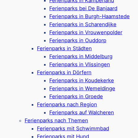
Ferienparks in Kamperland
Zeeland mit Kindern –
Ferienparks bei De Banjaard
Familienurlaub am
Ferienparks in Burgh-Haamstede
Ferienparks in Scharendijke
Meer
Ferienparks in Vrouwenpolder
Ferienparks in Ouddorp
Ferienparks in Städten
Ferienparks in Middelburg
Ein Urlaub in Zeeland mit Kindern ist ideal, wenn
Ferienparks in Vlissingen
man entspannte Tage mit Action für die Kleinen
Ferienparks in Dörfern
verbinden möchte –
Ferienparks in Zeeland mit
Ferienparks in Koudekerke
Kindern
bieten dafür den perfekten Mix aus
Ferienparks in Wemeldinge
Komfort, Spielspaß und Natur direkt am Meer.
Ferienparks in Groede
Viele Ferienparks in Zeeland punkten mit ihrer
Ferienparks nach Region
Nähe zum Strand, familienfreundlichen
Ferienparks auf Walcheren
Unterkünften und
jeder Menge
Ferienparks nach Themen
Aktivitätsmöglichkeiten für die Kids
! Egal ob
Ferienparks mit Schwimmbad
mit Baby, Kleinkind, Schulkind oder Teenager –
Ferienparks mit Hund