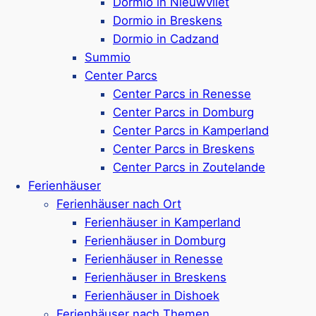
Dormio in Nieuwvliet
Dormio in Breskens
Mehr ansehen*
Dormio in Cadzand
Summio
Camping de Meerpaal
Center Parcs
Center Parcs in Renesse
Center Parcs in Domburg
Center Parcs in Kamperland
Ferienpark & Campingplatz in
Zoutelande
Center Parcs in Breskens
Ferienbungalows & Safarizelte
Center Parcs in Zoutelande
Zahlreiche Campingplätze und Stellplätze
Ferienhäuser
verfügbar
Ferienhäuser nach Ort
Alle Stellplätze mit privatem Sanitärbereich
Ferienhäuser in Kamperland
Hunde sind erlaubt (max. 2 pro Unterkunft
Ferienhäuser in Domburg
oder Stellplatz)
Ferienhäuser in Renesse
Wellnessbereich
mit Sauna, Dampfbad &
Ferienhäuser in Breskens
Whirlpool
Ferienhäuser in Dishoek
Indoor-Spielplatz, Spielschiff &
Ferienhäuser nach Themen