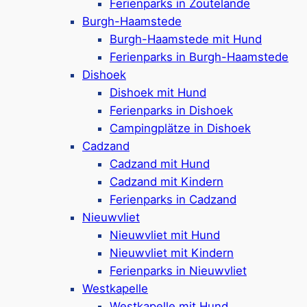
Ferienparks in Zoutelande
Unterkünfte
Burgh-Haamstede
Freibad & Hallenbad mit einer 63m langen
Burgh-Haamstede mit Hund
Rutsche
Ferienparks in Burgh-Haamstede
Eine aufregende Rutsche mit freiem Fall
Dishoek
ist ebenfalls dabei!
Dishoek mit Hund
Wellnessbereich mit Sauna, Solarium &
Ferienparks in Dishoek
Dampfbad
Campingplätze in Dishoek
Spielplätze, Sporteinrichtungen, Minigolf
Cadzand
Nur 1 km bis zum Strand
Cadzand mit Hund
Google Rezensionen:
4,0/5 Sterne
(3200+
Cadzand mit Kindern
Bewertungen)
Ferienparks in Cadzand
Mehr ansehen*
Nieuwvliet
Nieuwvliet mit Hund
Nieuwvliet mit Kindern
Molecaten Park Wijde Blick
Ferienparks in Nieuwvliet
Westkapelle
Westkapelle mit Hund