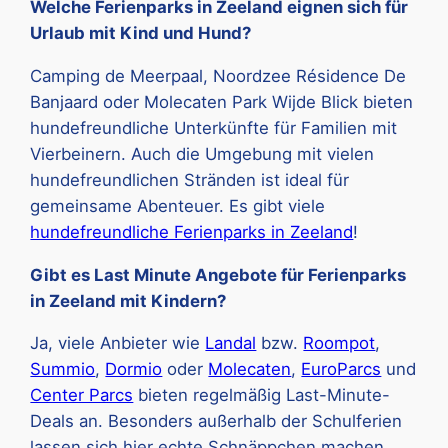
Welche Ferienparks in Zeeland eignen sich für
Urlaub mit Kind und Hund?
Camping de Meerpaal, Noordzee Résidence De
Banjaard oder Molecaten Park Wijde Blick bieten
hundefreundliche Unterkünfte für Familien mit
Vierbeinern. Auch die Umgebung mit vielen
hundefreundlichen Stränden ist ideal für
gemeinsame Abenteuer. Es gibt viele
hundefreundliche Ferienparks in Zeeland
!
Gibt es Last Minute Angebote für Ferienparks
in Zeeland mit Kindern?
Ja, viele Anbieter wie
Landal
bzw.
Roompot
,
Summio
,
Dormio
oder
Molecaten
,
EuroParcs
und
Center Parcs
bieten regelmäßig Last-Minute-
Deals an. Besonders außerhalb der Schulferien
lassen sich hier echte Schnäppchen machen.