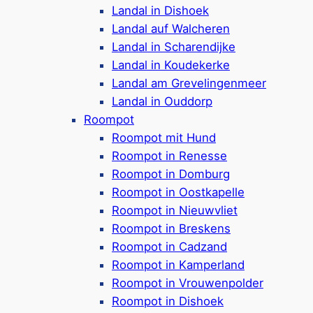
Landal in Dishoek
Hunde sind in ausgewählten Ferienhäusern
Landal auf Walcheren
erlaubt
Landal in Scharendijke
Viele kinderfreundliche Einrichtungen
Landal in Koudekerke
Hallenbad mit 3 Rutschen & Planschbecken
Landal am Grevelingenmeer
Indoor-Spielplatz, Kids-Club und
Landal in Ouddorp
abwechslungsreiches Freizeitprogramm
Roompot
Beachvolleyball-Feld & Minigolf
Roompot mit Hund
Nur 500 Meter bis zum Strand
Roompot in Renesse
Google Rezensionen:
4,1/5 Sterne
(2300+
Roompot in Domburg
Bewertungen)
Roompot in Oostkapelle
Mehr ansehen*
Roompot in Nieuwvliet
Roompot in Breskens
Center Parcs Port Zélande
Roompot in Cadzand
Roompot in Kamperland
Roompot in Vrouwenpolder
Roompot in Dishoek
Ferienpark in
Ouddorp
, an der Grenze zu