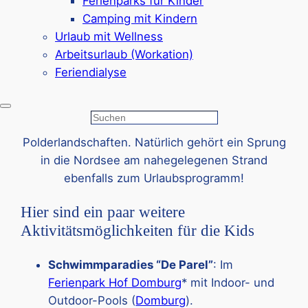
Ferienparks für Kinder
„Mini Mundi
“
in
Middelburg
oder der „
Deltapark
Camping mit Kindern
Neeltje Jans
“ kombinieren Spielspaß mit
Urlaub mit Wellness
Wissensvermittlung. Wer es tierisch mag,
Arbeitsurlaub (Workation)
besucht den
Reptilienzoo Iguana
in
Vlissingen
Feriendialyse
oder beobachtet Robben bei einer Bootstour.
Die Region Zeeland ist außerdem ideal für
Suchen
Fahrradtouren mit Kindern durch Dünen und
Polderlandschaften. Natürlich gehört ein Sprung
in die Nordsee am nahegelegenen Strand
ebenfalls zum Urlaubsprogramm!
Hier sind ein paar weitere
Aktivitätsmöglichkeiten für die Kids
Schwimmparadies “De Parel”
: Im
Ferienpark Hof Domburg
* mit Indoor- und
Outdoor-Pools (
Domburg
).