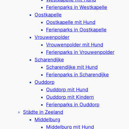
Ferienpark in
Renesse
Ferienparks in Westkapelle
Ferienhäuser & Camping-Stellplätze
Oostkapelle
Hunde sind in einigen Ferienhäusern
Oostkapelle mit Hund
erlaubt
Ferienparks in Oostkapelle
Hallenbad mit Planschbecken, Spielplatz
Vrouwenpolder
mit Air-Trampolin
Vrouwenpolder mit Hund
Familien- & Kinderanimation (während
Ferienparks in Vrouwenpolder
bestimmter Ferien)
Scharendijke
Nur 3 km bis zum Strand
Scharendijke mit Hund
Sportplätze & Radverleih
Ferienparks in Scharendijke
Naturwiese mit Schafen
Ouddorp
Google Rezensionen:
4,4/5 Sterne
(1050+
Ouddorp mit Hund
Bewertungen)
Ouddorp mit Kindern
Ferienparks in Ouddorp
Mehr ansehen*
Städte in Zeeland
Middelburg
Camping & Beachresort Julianahoeve
Middelburg mit Hund