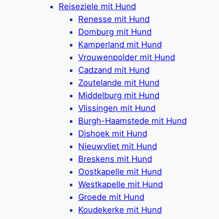
Reiseziele mit Hund
Vielfältige Aktivitäten in
Renesse mit Hund
Ferienparks in Zeeland mit
Domburg mit Hund
Kamperland mit Hund
Kindern
Vrouwenpolder mit Hund
Cadzand mit Hund
In den Ferienparks in Zeeland erwarten Kinder
Zoutelande mit Hund
zahlreiche Beschäftigungsmöglichkeiten. Beliebt
Middelburg mit Hund
sind
Spielplätze, Indoor-Spielwelten,
Vlissingen mit Hund
Ferienparks mit Schwimmbädern
, Rutschen
Burgh-Haamstede mit Hund
und Kinderanimation
. Unter den vielen
Dishoek mit Hund
Ferienparks bieten etwa
Center Parcs
Port
Nieuwvliet mit Hund
Zélande oder der Kindercamping Zonneweelde
Breskens mit Hund
jede Menge Spaß für jedes Alter – inklusive
Oostkapelle mit Hund
Planschbecken für Babys und Kinder-Disco am
Westkapelle mit Hund
Abend. Die Animationsteams in den Schulferien
Groede mit Hund
sorgen für Unterhaltung mit Bastelstunden,
Koudekerke mit Hund
Sportturnieren und Schatzsuchen. So wird der