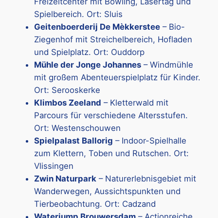
Freizeitcenter mit Bowling, Lasertag und
Spielbereich. Ort: Sluis
Geitenboerderij De Mèkkerstee
– Bio-
Ziegenhof mit Streichelbereich, Hofladen
und Spielplatz. Ort: Ouddorp
Mühle der Jonge Johannes
– Windmühle
mit großem Abenteuerspielplatz für Kinder.
Ort: Serooskerke
Klimbos Zeeland
– Kletterwald mit
Parcours für verschiedene Altersstufen.
Ort: Westenschouwen
Spielpalast Ballorig
– Indoor-Spielhalle
zum Klettern, Toben und Rutschen. Ort:
Vlissingen
Zwin Naturpark
– Naturerlebnisgebiet mit
Wanderwegen, Aussichtspunkten und
Tierbeobachtung. Ort: Cadzand
Waterjump Brouwersdam
– Actionreiche