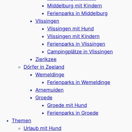
Middelburg mit Kindern
Ferienparks in Middelburg
Vlissingen
Ferienpark & Campingplatz in
Renesse
Vlissingen mit Hund
Verschiedene Unterkünfte & Stellplätze
Vlissingen mit Kindern
Haustiere sind
nicht erlaubt
Ferienparks in Vlissingen
Viele Einrichtungen für Jung & Alt
Campingplätze in Vlissingen
Indoor-Spielplatz, Spielschiff &
Zierikzee
Schwimmparadies
Dörfer in Zeeland
„Captains Cabin“ für Teenager mit Lounge-
Wemeldinge
Kissen & DJ-Pult
Ferienparks in Wemeldinge
Sportplätze, Outdoor-Fitness & Lasertag
Arnemuiden
1 km bis zum Strand
Groede
Google Rezensionen:
4,6/5 Sterne
(2250+
Groede mit Hund
Bewertungen)
Ferienparks in Groede
Mehr ansehen*
Themen
Urlaub mit Hund