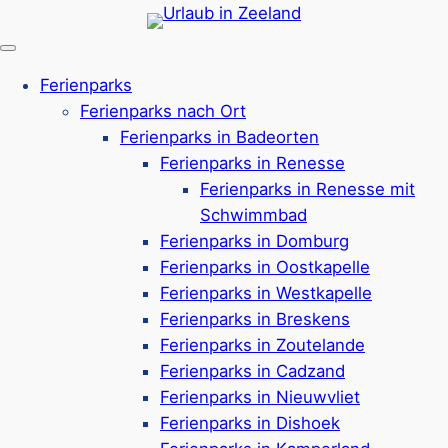
Zum
Inhalt
springen
Ferienparks
Ferienparks nach Ort
Ferienparks in Badeorten
Ferienparks in Renesse
Ferienparks in Renesse mit
Schwimmbad
Ferienparks in Domburg
Ferienparks in Oostkapelle
Ferienparks in Westkapelle
Ferienparks in Breskens
Ferienparks in Zoutelande
Ferienparks in Cadzand
Ferienparks in Nieuwvliet
Ferienparks in
Ferienparks in Dishoek