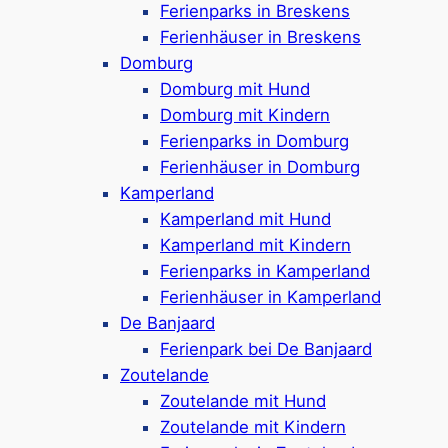
Wasserspielplatz, Indoor-Spielplatz &
Ferienparks in Breskens
abwechslungsreiche Animation
Ferienhäuser in Breskens
Sportplatz, Supermarkt & Restaurants
Domburg
direkt im Park
Domburg mit Hund
Nur 950 Meter bis zum Strand
Domburg mit Kindern
Google Rezensionen:
4,4 Sterne
(800+
Ferienparks in Domburg
Bewertungen)
Ferienhäuser in Domburg
Kamperland
Mehr ansehen*
Kamperland mit Hund
Kamperland mit Kindern
Roompot Hof Domburg
Ferienparks in Kamperland
Ferienhäuser in Kamperland
De Banjaard
Ferienpark bei De Banjaard
Ferienpark in
Domburg
Zoutelande
Ferienhäuser, Campingplätze & Safarizelte
Zoutelande mit Hund
Für 2-10 Personen geeignet
Zoutelande mit Kindern
Haustierfreie und haustierfreundliche