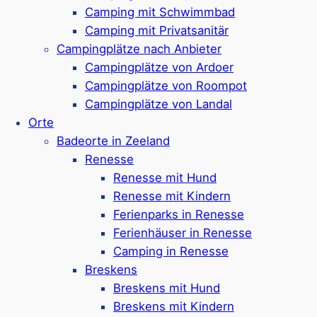
Nur 300 Meter bis zum Strand
Camping mit Schwimmbad
Google Rezensionen:
4,4/5 Sterne
(1950+
Camping mit Privatsanitär
Bewertungen)
Campingplätze nach Anbieter
Campingplätze von Ardoer
Mehr ansehen*
Campingplätze von Roompot
Campingplätze von Landal
Camping Zonneweelde
Orte
Badeorte in Zeeland
Renesse
5-Sterne-Kindercampingplatz in
Renesse mit Hund
Nieuwvliet
Renesse mit Kindern
Stellplätze, auch mit privatem
Ferienparks in Renesse
Sanitärbereich buchbar
Ferienhäuser in Renesse
Komfortable Ferienbungalows für 2-6
Camping in Renesse
Personen
Breskens
Hundefreundliche Unterkünfte & Stellplätze
Breskens mit Hund
Ideal für Kinder: Freibad mit
Breskens mit Kindern