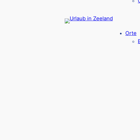
Spielpalast Ballorig
– Großer Indoorspielpl
Streekmuseum Terra Maris
: Naturmuseum
Reptilienzoo Iguana
: Europas größter üb
Klimbos Zeeland
– Kletterwald mit Parco
Orte
Geitenboerderij De Mèkkerstee
– Bio-Zie
Waterjump Brouwersdam
– Wasserschanz
RTM Museum Ouddorp
– Historisches St
Zwin Naturpark
– Naturerlebnispark mit
Schloss Westhove
– Historisches Schloss
A Seal
– Seehundauffangstation mit Info
Geheimtipps für