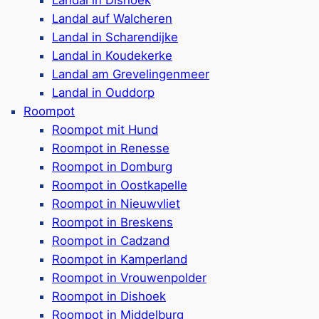
sonen
Ferienhäuser & Campin
Landal auf Walcheren
bt
Hunde in einigen Ferie
Landal in Scharendijke
gen
Hallenbad mit Planschb
Landal in Koudekerke
ken
Familien- & Kinderani
Landal am Grevelingenmeer
eitprogramm
3 km bis zum Strand
Landal in Ouddorp
Sportplätze & Radverle
Roompot
Naturwiese mit Schaf
Roompot mit Hund
 Bewertungen)
Google Rezensionen:
4
Roompot in Renesse
Roompot in Domburg
Roompot in Oostkapelle
Roompot in Nieuwvliet
Roompot in Breskens
e Banjaard
Camping & B
Roompot in Cadzand
Roompot in Kamperland
Roompot in Vrouwenpolder
Roompot in Dishoek
Ferienpark & Campingp
Roompot in Middelburg