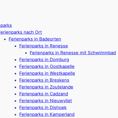
nparks
Ferienparks nach Ort
Ferienparks in Badeorten
Ferienparks in Renesse
Ferienparks in Renesse mit Schwimmbad
Ferienparks in Domburg
Ferienparks in Oostkapelle
Ferienparks in Westkapelle
Ferienparks in Breskens
Ferienparks in Zoutelande
Ferienparks in Cadzand
Ferienparks in Nieuwvliet
Ferienparks in Dishoek
in Zeeland – Ein Aben
Ferienparks in Kamperland