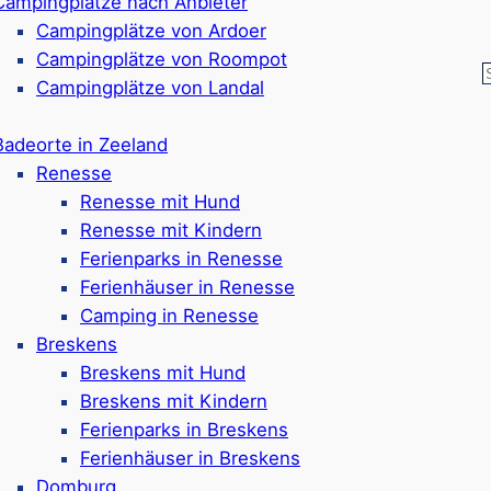
Campingplätze nach Anbieter
atz für Kinder jeden Alters. Ort: Vlissingen
Campingplätze von Ardoer
 mit interaktiven Ausstellungen. Ort: Oostkapelle
Campingplätze von Roompot
erdachter Reptilienzoo mit Schlangen, Echsen und Krokod
Campingplätze von Landal
urs für Kinder, Jugendliche und Erwachsene. Ort: West
genhof mit Streichelbereich, Spielplatz und Hofladen. O
Badeorte in Zeeland
e mit spektakulären Sprüngen ins Grevelingenmeer. Or
Renesse
raßenbahnmuseum mit nostalgischen Bahnfahrten. Ort: 
Renesse mit Hund
 Wanderwegen, Vogelbeobachtung und Mitmachstationen.
Renesse mit Kindern
 mit Waldwegen und Naturerlebnissen. Ort: Oostkapelle
Ferienparks in Renesse
rmationszentrum und Robbenfütterungen. Ort: Stellenda
Ferienhäuser in Renesse
Camping in Renesse
Breskens
Breskens mit Hund
Breskens mit Kindern
Ferienparks in Breskens
Ferienhäuser in Breskens
 einen besonderen Familienu
Domburg