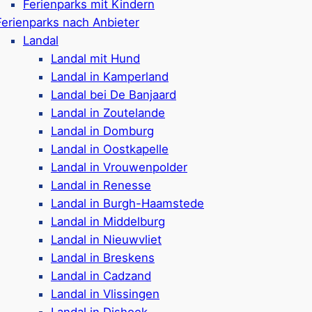
Ferienparks mit Kindern
Ferienparks nach Anbieter
Landal
Landal mit Hund
Landal in Kamperland
Landal bei De Banjaard
Landal in Zoutelande
Landal in Domburg
Landal in Oostkapelle
 Sie beliebte Reiseziele mi
Landal in Vrouwenpolder
Landal in Renesse
Landal in Burgh-Haamstede
Landal in Middelburg
liet-Bad
Molecat
Landal in Nieuwvliet
Landal in Breskens
Landal in Cadzand
Landal in Vlissingen
Ferienpark in
Renesse
Landal in Dishoek