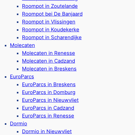
Verschiedene Unterkünf
Roompot in Zoutelande
zu 2 Hunde pro Unterkunft
Haustiere sind
nicht e
Roompot bei De Banjaard
Viele Einrichtungen für
Roompot in Vlissingen
Indoor-Spielplatz, Spi
Roompot in Koudekerke
„Captains Cabin“ für 
Roompot in Scharendijke
Sportplätze, Outdoor-F
Molecaten
1 km bis zum Strand
Molecaten in Renesse
Google Rezensionen:
4
Molecaten in Cadzand
 Bewertungen)
Molecaten in Breskens
EuroParcs
EuroParcs in Breskens
Camp
EuroParcs in Domburg
eelde
EuroParcs in Nieuwvliet
EuroParcs in Cadzand
EuroParcs in Renesse
Ferienpark & Campingp
Dormio
et
Ferienbungalows & Safa
Dormio in Nieuwvliet