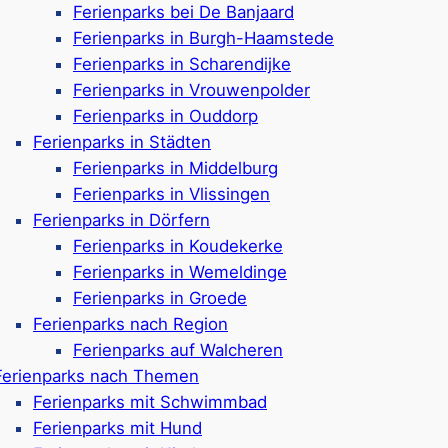
Ferienparks bei De Banjaard
Klein!
Ferienparks in Burgh-Haamstede
Ferienparks in Scharendijke
Ferienparks in Vrouwenpolder
Ferienparks in Ouddorp
die Region Zeeland.
Unser Tipp: Buchen Sie Ihren Urlau
Ferienparks in Städten
ienhäuser und Campingplätze dort familienfreundlich, es 
Ferienparks in Middelburg
tsame
Animation
für die Kinder. Die Nähe zu den Strände
Ferienparks in Vlissingen
hre kleinen Urlauber einen tollen Urlaub mit viel Besch
Ferienparks in Dörfern
en die Eltern auch Ihren Familienurlaub in Zeeland geni
Ferienparks in Koudekerke
Ferienparks in Wemeldinge
Ferienparks in Groede
dern machen?
Nach welcher Art von Fami
Ferienparks nach Region
Familienurlaub im
Feri
Ferienparks auf Walcheren
Familienurlaub auf de
Ferienparks nach Themen
Ferienparks mit Schwimmbad
Ferienparks mit Hund