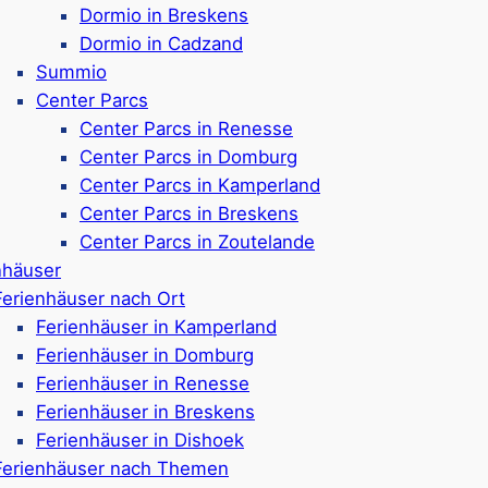
Verschiedene Campingp
Dormio in Breskens
Alle Camping-Stellplätz
Dormio in Cadzand
e
ausgestattet
Summio
, Indoorspielplatz &
Hunde sind willkommen 
Center Parcs
Eigener
Wellnessberei
Center Parcs in Renesse
 dem Park
Indoor-Spielplatz, Spi
Center Parcs in Domburg
Nur 500 Meter vom Str
Center Parcs in Kamperland
wertungen)
Google Rezensionen:
4
Center Parcs in Breskens
Center Parcs in Zoutelande
nhäuser
Ferienhäuser nach Ort
Ferienhäuser in Kamperland
Ferienhäuser in Domburg
d mit Kindern – Unsere Tip
Ferienhäuser in Renesse
Ferienhäuser in Breskens
Ferienhäuser in Dishoek
Ferienhäuser nach Themen
nung, Natur und zahlreiche Aktivitäten. Die Provinz im S