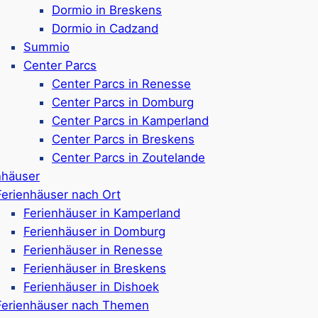
 Bewertungen)
Ca. 2 km vom Strand e
Dormio in Breskens
Google Rezensionen:
4
Dormio in Cadzand
Summio
Center Parcs
eoord
Center Parcs in Renesse
Camp
Center Parcs in Domburg
Center Parcs in Kamperland
Center Parcs in Breskens
Center Parcs in Zoutelande
fte für 2 bis 7 Personen
5-Sterne-Campingplat
nhäuser
Whirlpool bzw. Privatsanitär)
Campingplätze, optiona
Ferienhäuser nach Ort
una) & Safari-Zelte
Stellplätze ca. 130 m
Ferienhäuser in Kamperland
bt & 1 hundefreundliches
Stromanschluss
Ferienhäuser in Domburg
Ferienunterkünfte für
Ferienhäuser in Renesse
 (in den Ferien +
Hundefreundliche Stell
Ferienhäuser in Breskens
Freibad mit Wasserspi
Ferienhäuser in Dishoek
s, Supermarkt &
Animationsprogramm
Ferienhäuser nach Themen