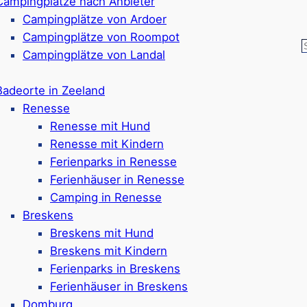
Campingplätze nach Anbieter
center vor Ort
Animationsprogramm
Campingplätze von Ardoer
ronomie vor Ort
Verschiedene Spiel- & 
Campingplätze von Roompot
vor Ort
Campingplätze von Landal
ewertungen)
Radverleih, Supermarkt
Kein Strand in direkt
Badeorte in Zeeland
entfernt
Renesse
Google Rezensionen:
4
Renesse mit Hund
Renesse mit Kindern
Ferienparks in Renesse
Ferienhäuser in Renesse
en & Wellness – was die B
Camping in Renesse
Breskens
macht
Breskens mit Hund
Breskens mit Kindern
Ferienparks in Breskens
land sind vielfältig und verfügen über eine moderner Au
Ferienhäuser in Breskens
ktakuläre Rutschen
– von Wildwasserbahnen bis zu Fre
Domburg