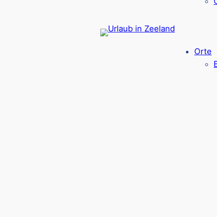
Sauna, Massagen, Sonnen-Studio & Health
Fahrradverleih, kleiner Supermarkt & Gast
Ca. 2 km bis zum Strand
Google Rezensionen:
4,5 Sterne
(1200+ B
Orte
Mehr ansehen*
Schwimmbäder, Rutsch
Die Schwimmbäder der Campingplätze in Zee
Hallen- als auch Freibäder, ergänzt durch
spe