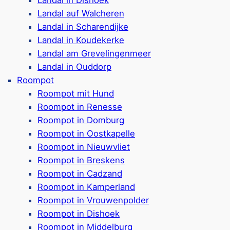
Strandp
Landal auf Walcheren
Julianahoeve
Landal in Scharendijke
Landal in Koudekerke
Landal am Grevelingenmeer
5-Sterne-Campingplat
Landal in Ouddorp
Verschiedene Stellplätz
Roompot
 mit Privatsanitär
Stellplätze mit 100-
Roompot mit Hund
t 16-Ampere.Strom, WLAN
WLAN
Roompot in Renesse
Auch Ferienbungalows &
Roompot in Domburg
Hundefreundliche Camp
Roompot in Oostkapelle
 & Wellness-Bereich
Hunde)
Roompot in Nieuwvliet
s vorhanden
Freibad, Hallenbad un
Roompot in Breskens
rspielplatz im Park
verschiedene Rutsche
Roompot in Cadzand
-Fitness & Lasertag
Wellness-Bereich mit 
Roompot in Kamperland
Sportplätze, Supermark
Roompot in Vrouwenpolder
 Bewertungen)
Etwa 750 Meter bis z
Roompot in Dishoek
Google Rezensionen:
4
Roompot in Middelburg