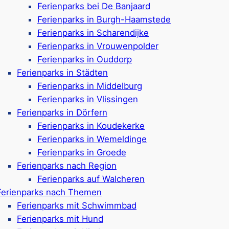
Ferienparks bei De Banjaard
ampingurlaub am Me
Ferienparks in Burgh-Haamstede
Ferienparks in Scharendijke
Ferienparks in Vrouwenpolder
Ferienparks in Ouddorp
 Campingurlaub an der Küste mit jeder Menge Wassersp
Ferienparks in Städten
gig Badespaß garantieren. Viele Anlagen bieten
großzügi
Ferienparks in Middelburg
 befinden sich viele Campingplätze nur wenige hundert M
Ferienparks in Vlissingen
n können. Zeeland ist daher eine der attraktivsten Regio
Ferienparks in Dörfern
Badeerlebnissen verbinden möchten.
Ferienparks in Koudekerke
Ferienparks in Wemeldinge
Ferienparks in Groede
Ferienparks nach Region
e in Zeeland mit Schwimm
Ferienparks auf Walcheren
Ferienparks nach Themen
Ferienparks mit Schwimmbad
Ferienparks mit Hund