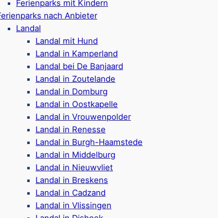
esort
Room
Ferienparks mit Kindern
Ferienparks nach Anbieter
Landal
Landal mit Hund
Landal in Kamperland
nd
Ferienpark & Campingp
Landal bei De Banjaard
fte für 2-14 Personen
Camping-Stellplätze & 
Landal in Zoutelande
(max. 2 in den Häusern)
Die Stellplätze sind 
Landal in Domburg
mit 6-Ampere-Strom
Hundefreie & hundefreu
Landal in Oostkapelle
Schwimmparadies „De 
Landal in Vrouwenpolder
ndoor-Spielplatz im
Mit 63 Meter Rutsche u
Landal in Renesse
Wellness-Bereich mit 
Landal in Burgh-Haamstede
aradies
Spiel- & Sportplätze, K
Landal in Middelburg
 Wassersport möglich
Etwa 1 km bis zum Str
Landal in Nieuwvliet
Google Rezensionen:
4
Landal in Breskens
 Bewertungen)
Landal in Cadzand
Landal in Vlissingen
Landal in Dishoek