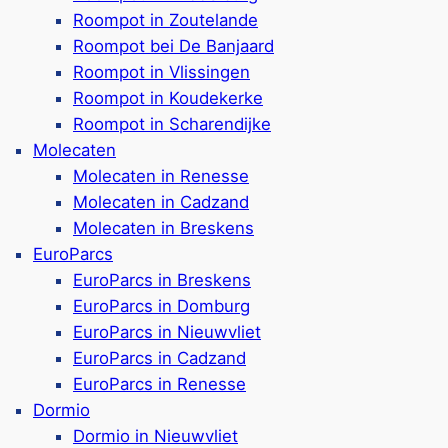
Roompot in Zoutelande
Roompot bei De Banjaard
de Blick
Roompot in Vlissingen
Cam
Roompot in Koudekerke
Roompot in Scharendijke
Molecaten
Molecaten in Renesse
sern
Campingplatz in
Burgh
Molecaten in Cadzand
chbar (max. 2 Hunde)
Camping-Stellplätze, G
Molecaten in Breskens
s 16 Ampere Strom, WLAN
Personen
EuroParcs
 (25 Meter), mit
Stellplätze mit private
EuroParcs in Breskens
Haustiere sind auf de
EuroParcs in Domburg
ugang zur Liegewiese
Frei- & Hallenbad,
Indo
EuroParcs in Nieuwvliet
tze, Tischtennis & mehr
Mit Dampfbad & Whirl
EuroParcs in Cadzand
vorhanden
Verschiedene Spiel- & 
EuroParcs in Renesse
rhanden
Auch Animationsprogra
Dormio
Fahrradverleih & Imbi
Dormio in Nieuwvliet