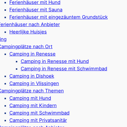
Sportplatz, Trampolin,
Ferienhäuser mit Hund
Strändchen entfernt
Etwa 950 Meter bis z
Ferienhäuser mit Sauna
ewertungen)
Google Rezensionen:
4
Ferienhäuser mit eingezäuntem Grundstück
Ferienhäuser nach Anbieter
Heerlijke Huisjes
ing
ove
Camping & V
Campingplätze nach Ort
Camping in Renesse
Camping in Renesse mit Hund
Camping in Renesse mit Schwimmbad
Camping in Dishoek
Campingplatz & Ferien
Camping in Vlissingen
für 2-6 Personen
Stellplätze & verschie
Campingplätze nach Themen
rfügbar
Auswahl aus Lodgen, S
Camping mit Hund
licher Bungalow (max. 2
buchbar.
Camping mit Kindern
Auch Stellplätze mit p
Camping mit Schwimmbad
ielplatz
Haustiere sind auf An
Camping mit Privatsanitär
sprogramm
Frei- & Hallenbad,
Indo