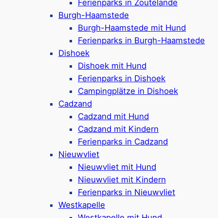
Ferienparks in Zoutelande
willkommen (bis zu 2 pro Unterkunft)
Burgh-Haamstede
Einige Ferienhäuser haben einen eigenen
Burgh-Haamstede mit Hund
Garten
Ferienparks in Burgh-Haamstede
Wenig Einrichtungen, jedoch Gastronomie
Dishoek
& Animation (in der Hauptsaison)
Dishoek mit Hund
Ca. 250 Meter vom Strand von Dishoek
Ferienparks in Dishoek
entfernt
Campingplätze in Dishoek
Google Rezensionen:
4,4/5 Sterne
(440+
Cadzand
Bewertungen)
Cadzand mit Hund
Cadzand mit Kindern
Mehr ansehen*
Ferienparks in Cadzand
Nieuwvliet
Buitenhof Domburg
Nieuwvliet mit Hund
Nieuwvliet mit Kindern
Ferienparks in Nieuwvliet
Ferienpark in Domburg,
ca. 13 km von
Westkapelle
Middelburg entfernt
Westkapelle mit Hund