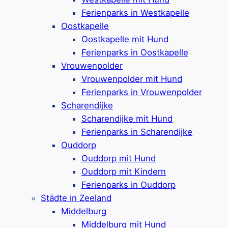
Ferienhäuser für 4-16 Personen
Ferienparks in Westkapelle
Villen mit Reetdach & schöne Landhäuser
Oostkapelle
buchbar
Oostkapelle mit Hund
Ferienhäuser optional mit Sauna und/oder
Ferienparks in Oostkapelle
Whirlpool ausgestattet
Vrouwenpolder
In einigen Ferienunterkünften sind Hunde
Vrouwenpolder mit Hund
erlaubt (bis zu 2 pro Haus)
Ferienparks in Vrouwenpolder
Zugang zum Schwimmparadies im
Scharendijke
benachbarten
Hof Domburg
*
Scharendijke mit Hund
Ca. 1 km bis zum Strand
Ferienparks in Scharendijke
Google Rezensionen:
4,2/4 Sterne
(380+
Ouddorp
Bewertungen)
Ouddorp mit Hund
Ouddorp mit Kindern
Mehr ansehen*
Ferienparks in Ouddorp
Städte in Zeeland
Middelburg
Middelburg mit Hund