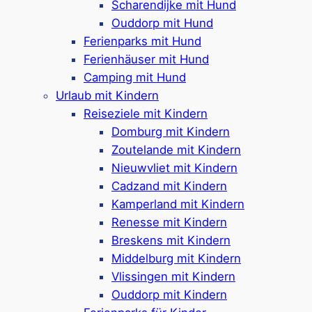
Scharendijke mit Hund
Landal-Ferienparks in
Ouddorp mit Hund
Middelburg
Ferienparks mit Hund
Ferienhäuser mit Hund
Die Landal-Parks bei Middelburg bieten
Camping mit Hund
verschiedene Unterkünfte wie
Urlaub mit Kindern
Ferienbungalows
,
Urban Villen
und modernen
Reiseziele mit Kindern
Ferienvillen
. Je nach Park stehen Optionen
für
Domburg mit Kindern
2 bis zu 10 Personen
zur Verfügung, wodurch
Zoutelande mit Kindern
Sie sowohl als Paar, Familie oder größere
Nieuwvliet mit Kindern
Gruppe eine geeignete Unterkunft finden. Viele
Cadzand mit Kindern
Unterkünfte sind
hundefreundlich
(meist
bis zu
Kamperland mit Kindern
2 Hunde pro Ferienhaus
) während andere – wie
Renesse mit Kindern
z. B. im Harbour Village – bewusst haustierfrei
Breskens mit Kindern
gestaltet sind. Einige Standorte bieten
Middelburg mit Kindern
Strandhäuser
oder Unterkünfte in den Dünen,
Vlissingen mit Kindern
so kann man den maritimen Flair von Zeeland
Ouddorp mit Kindern
besonders intensiv genießen. In den
Ferienparks