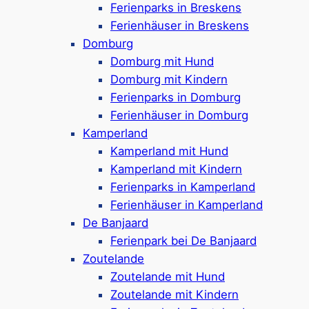
Max. 1 Hund in den Ferienunterkünften
Ferienparks in Breskens
erlaubt
Ferienhäuser in Breskens
Ca. 75 Meter vom Nollestrand entfernt
Domburg
Dishoeker Strand ist etwa 3 km entfernt
Domburg mit Hund
Google Rezensionen:
3,9/5 Sterne
(300+
Domburg mit Kindern
Bewertungen)
Ferienparks in Domburg
Ferienhäuser in Domburg
Mehr ansehen*
Kamperland
Kamperland mit Hund
Nordzee Résidence Dishoek
Kamperland mit Kindern
Ferienparks in Kamperland
Ferienhäuser in Kamperland
De Banjaard
Ferienpark in Dishoek (Koudekerke)
, etwa 9
Ferienpark bei De Banjaard
km von Middelburg entfernt
Zoutelande
Ferienhäuser & Ferienwohnungen für 4-9
Zoutelande mit Hund
Personen
Zoutelande mit Kindern
Hunde in vielen Ferienunterkünften