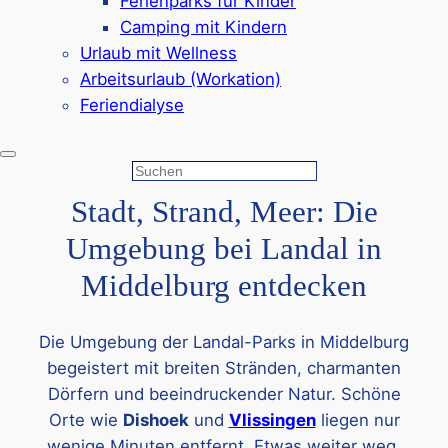
Ferienparks für Kinder
in Middelburg
von Landal finden Sie bestimmt
Camping mit Kindern
eine Ferienunterkunft, die Ihren Wünschen
Urlaub mit Wellness
entspricht.
Arbeitsurlaub (Workation)
Feriendialyse
Suchen
Stadt, Strand, Meer: Die
Umgebung bei Landal in
Middelburg entdecken
Die Umgebung der Landal-Parks in Middelburg
begeistert mit breiten Stränden, charmanten
Dörfern und beeindruckender Natur. Schöne
Orte wie
Dishoek
und
Vlissingen
liegen nur
wenige Minuten entfernt. Etwas weiter weg,