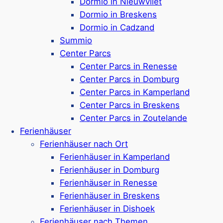
Dormio in Nieuwvliet
Dormio in Breskens
Dormio in Cadzand
Summio
Ferienpark in Arnemuiden,
etwa 9 km von
Center Parcs
Middelburg entfernt
Center Parcs in Renesse
Ferienvillen für 6-10 Personen buchbar
Center Parcs in Domburg
Moderne Ferienunterkünfte direkt am
Center Parcs in Kamperland
Wasser
verfügbar
Center Parcs in Breskens
Ferienunterkünfte wahlweise mit privatem
Center Parcs in Zoutelande
Garten oder privatem Steg
Ferienhäuser
Haustiere sind im Ferienpark nicht erlaubt
Ferienhäuser nach Ort
Bootsverleih & Spielplatz vorhanden
Ferienhäuser in Kamperland
Badesee in direkter Nähe, auch gut
Ferienhäuser in Domburg
geeignet zum Angeln
Ferienhäuser in Renesse
Nächster Strand mit Auto ca. 20 Minuten
Ferienhäuser in Breskens
entfernt
Ferienhäuser in Dishoek
Google Rezensionen:
4,3/5 Sterne
(100+
Ferienhäuser nach Themen