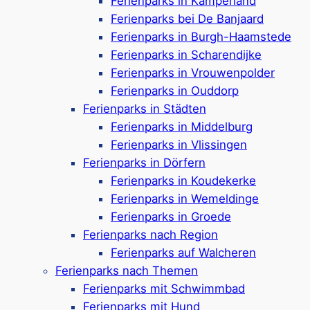
Ferienparks in Kamperland
– Ferienparks nahe der
Ferienparks bei De Banjaard
Hauptstadt Zeelands
Ferienparks in Burgh-Haamstede
Ferienparks in Scharendijke
Ferienparks in Vrouwenpolder
Ferienparks in Ouddorp
Die Landal-Ferienparks in Middelburg und
Ferienparks in Städten
Umgebung kombinieren Küstennähe und Urlaub
Ferienparks in Middelburg
in einer charmanten historischen Stadt. Durch
Ferienparks in Vlissingen
den Zusammenschluss von Roompot und Landal
Ferienparks in Dörfern
im Jahr 2024 gehören nun auch beliebte Parks
Ferienparks in Koudekerke
wie
Noordzee Resort Vlissingen
* und
Ferienparks in Wemeldinge
Residencé Dishoek
* (ca. 8 bis 9 km von
Ferienparks in Groede
Middelburg) zum Angebot von Landal. Die
Ferienparks nach Region
Ferienparks befinden sich in direkter Nähe
Ferienparks auf Walcheren
beliebter Badestrände, zeitgleich ist die
Ferienparks nach Themen
zeeländische Hauptstadt Middelburg schnell
Ferienparks mit Schwimmbad
erreichbar – so verbinden Sie Strandurlaub mit
Ferienparks mit Hund