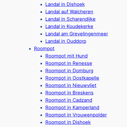
Landal in Dishoek
Auch Beach-Houses direkt am Strand
Landal auf Walcheren
verfügbar
Landal in Scharendijke
Bis zu 2 Hunde pro Ferienunterkunft
Landal in Koudekerke
willkommen
Landal am Grevelingenmeer
Brötchenservice, Radverleih & Spielplatz
Landal in Ouddorp
vorhanden
Roompot
Direkt am Sandstrand,
Dishoeker Strand
Roompot mit Hund
ist ewa 3 km entfernt
Roompot in Renesse
Google Rezensionen:
4,2/5 Sterne
(280+
Roompot in Domburg
Bewertungen)
Roompot in Oostkapelle
Mehr ansehen*
Roompot in Nieuwvliet
Roompot in Breskens
Roompot in Cadzand
Camping Dishoek
Roompot in Kamperland
Roompot in Vrouwenpolder
Roompot in Dishoek