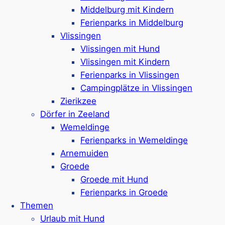
Viele Aktivitäten in den
Middelburg mit Kindern
Landal-Ferienparks in
Ferienparks in Middelburg
Vlissingen
Middelburg
Vlissingen mit Hund
Vlissingen mit Kindern
Ferienparks in Vlissingen
Campingplätze in Vlissingen
Die Landal-Ferienparks in und um Middelburg
Zierikzee
bieten zahlreiche Aktivitäten für Gäste jeden
Dörfer in Zeeland
Alters. In vielen Parks finden Sie umfangreiche
Wemeldinge
Freizeitangebote wie
Spielplätze
,
Sportfelder
Ferienparks in Wemeldinge
oder
Fahrradverleih
. Familien schätzen vor
Arnemuiden
allem die
kindgerechten Einrichtungen in den
Groede
Ferienparks
, während aktive Gäste die Nähe zu
Groede mit Hund
Wassersportmöglichkeiten nutzen. Einige Parks
Ferienparks in Groede
wie Hof Domburg bieten zudem
Schwimmbäder
Themen
und Wellness-Bereiche
für entspannte
Urlaub mit Hund
Urlaubstage. So hat man im Ferienpark eine