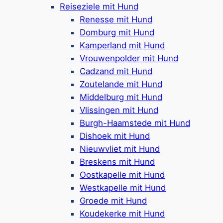
Reiseziele mit Hund
perfekte Mischung aus Erholung, Bewegung
Renesse mit Hund
und Zeit mit der Familie.
Domburg mit Hund
Kamperland mit Hund
Vrouwenpolder mit Hund
Cadzand mit Hund
Visuelle Eindrücke zu einem Urlaub in
Zoutelande mit Hund
Middelburg mit Hund
den Ferienparks von Landal in
Vlissingen mit Hund
Middelburg:
Burgh-Haamstede mit Hund
Dishoek mit Hund
Nieuwvliet mit Hund
Breskens mit Hund
Oostkapelle mit Hund
Westkapelle mit Hund
Groede mit Hund
Die Unterkünfte in den
Koudekerke mit Hund