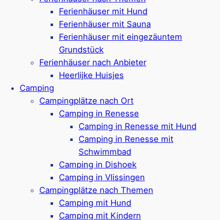
Bewertungen)
Ferienhäuser mit Hund
Mehr ansehen*
Ferienhäuser mit Sauna
Ferienhäuser mit eingezäuntem
Grundstück
Hof Domburg
Ferienhäuser nach Anbieter
Heerlijke Huisjes
Camping
Ferienpark in Domburg,
ca. 13 km von
Campingplätze nach Ort
Middelburg entfernt
Camping in Renesse
Ferienhäuser & Campingplätze für 2-10
Camping in Renesse mit Hund
Personen
Camping in Renesse mit
In vielen Häusern & Campingplätzen sind
Schwimmbad
Hunde erlaubt (bis zu 2)
Camping in Dishoek
Schwimmparadies „De Parel“ mit Freibad
Camping in Vlissingen
& Hallenbad
Campingplätze nach Themen
Auch Wellness-Bereich mit Sauna, Solarium
Camping mit Hund
& Dampfbad vorhanden
Camping mit Kindern