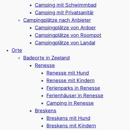
Viele Einrichtungen: Spiel- & Sportplätze,
Camping mit Schwimmbad
Kidsclub, Bowling & Minigolf
Camping mit Privatsanitär
Ca. 1 km bis zum Strand
Campingplätze nach Anbieter
Google Rezensionen:
4,0/5 Sterne
(3200+
Campingplätze von Ardoer
Bewertungen)
Campingplätze von Roompot
Campingplätze von Landal
Mehr ansehen*
Orte
Badeorte in Zeeland
Strandpark Zeeland
Renesse
Renesse mit Hund
Renesse mit Kindern
Kleiner Ferienpark in Vlissingen,
etwa 8 km
Ferienparks in Renesse
von Middelburg entfernt
Ferienhäuser in Renesse
Angebot aus Tiny Houses und Safari-Zelten
Camping in Renesse
Auch Ferienbungalows im Park verfügbar
Breskens
Die Ferienunterkünfte sind für 2-6
Breskens mit Hund
Personen geeignet
Breskens mit Kindern