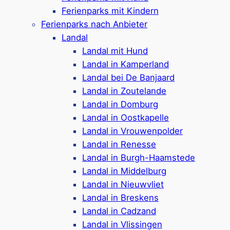
Kultur, Shoppen und Stadtbummeln.
Ferienparks mit Kindern
Ferienparks nach Anbieter
Landal
Landal-Parks in & um
Landal mit Hund
Middelburg ansehen ⤵
Landal in Kamperland
Landal bei De Banjaard
Landal in Zoutelande
Landal in Domburg
Noordzee Resort Vlissingen
Landal in Oostkapelle
Landal in Vrouwenpolder
Landal in Renesse
Landal in Burgh-Haamstede
Ferienpark in Vlissingen,
etwa 8 km von
Landal in Middelburg
Middelburg entfernt
Landal in Nieuwvliet
Angebot aus Ferienunterkünften für 4-6
Landal in Breskens
Personen
Landal in Cadzand
Ferienbungalows in den Dünen & Urban
Landal in Vlissingen
Villen verfügbar