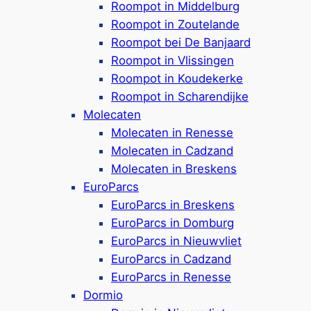
Campingplatz & Ferienpark in Dishoek,
Roompot in Middelburg
etwa 9 km von Middelburg entfernt
Roompot in Zoutelande
Stellplätze & Ferienunterkünfte (buchbar
Roompot bei De Banjaard
bei
Landal
*‘) für bis zu 6 Personen
Roompot in Vlissingen
Hunde sind willkommen (max. 2 pro
Roompot in Koudekerke
Stellplatz oder Ferienhaus)
Roompot in Scharendijke
Campingplätze mit 16-Ampere-
Molecaten
Stromanschluss & Wasser-Anschluss
Molecaten in Renesse
Im Ferienpark: Mini-Supermarkt, Restaurant
Molecaten in Cadzand
& Sport- und Spielfelder
Molecaten in Breskens
Ca. 200 Meter bis zum Strand von
EuroParcs
Dishoek
EuroParcs in Breskens
Google-Bewertungen:
4,0/5 Sterne
(800+
EuroParcs in Domburg
Rezensionen)
EuroParcs in Nieuwvliet
EuroParcs in Cadzand
Mehr ansehen*
EuroParcs in Renesse
Dormio
Harbour Village