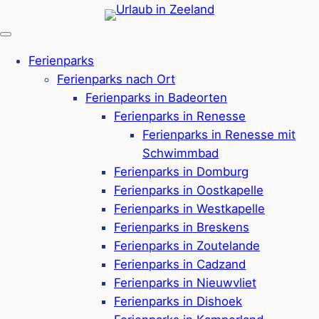
Zum
Inhalt
springen
Ferienparks
Ferienparks nach Ort
Ferienparks in Badeorten
Ferienparks in Renesse
Ferienparks in Renesse mit
Schwimmbad
Ferienparks in Domburg
Ferienparks in Oostkapelle
Ferienparks in Westkapelle
Ferienparks in Breskens
Ferienparks in Zoutelande
Ferienparks in Cadzand
Ferienparks in Nieuwvliet
Landal in Middelburg
Ferienparks in Dishoek