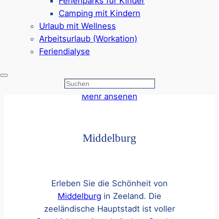
Ferienparks für Kinder
Domburg
, ein schönes Seebad an der
Camping mit Kindern
holländischen Nordseeküste mit
Urlaub mit Wellness
historischen Gassen, kleinen Botiquen
Arbeitsurlaub (Workation)
und traumhaften Dünen. Dank der
Feriendialyse
Hundestrände ist der Küstenort auch
ein tolles Reiseziel mit
Hund
!
Suchen
Mehr ansehen
Middelburg
Erleben Sie die Schönheit von
Middelburg
in Zeeland. Die
zeeländische Hauptstadt ist voller