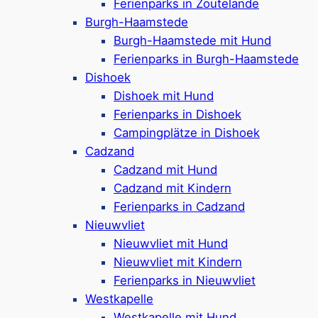
Ferienparks in Zoutelande
Breskens
Burgh-Haamstede
Burgh-Haamstede mit Hund
Ferienparks in Burgh-Haamstede
Dishoek
Besuchen Sie
Breskens
, einen
Dishoek mit Hund
charmanten Badeort in Zeeland, wo
Ferienparks in Dishoek
Sie die weitläufigen Strände,
Campingplätze in Dishoek
historische Leuchttürme, das
Cadzand
traditionelle Fischerleben sowie
Cadzand mit Hund
zahlreiche Freizeitmöglichkeiten
Cadzand mit Kindern
genießen können!
Ferienparks in Cadzand
Mehr ansehen
Nieuwvliet
Nieuwvliet mit Hund
Nieuwvliet mit Kindern
Ferienparks in Nieuwvliet
Cadzand
Westkapelle
Westkapelle mit Hund