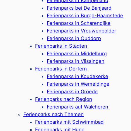
Ferienparks in Kamperland
Im Urlaub in Zeeland erwarten Sie
Ferienparks bei De Banjaard
endlose
Strände
, malerische
Dünen
und
Ferienparks in Burgh-Haamstede
bezaubernde
Küstendörfer.
Lassen Sie sich von
Ferienparks in Scharendijke
frischen Meeresbrisen umhüllen, genießen Sie
Ferienparks in Vrouwenpolder
kulinarische Köstlichkeiten und erleben Sie die
Ferienparks in Ouddorp
unvergleichliche Gastfreundschaft dieser
Ferienparks in Städten
zauberhaften niederländischen Provinz.
Ferienparks in Middelburg
Ferienparks in Vlissingen
Ferienparks in Dörfern
Ferienhäuser
Ferienparks in Koudekerke
Ferienparks in Wemeldinge
Ferienparks in Groede
Ferienparks nach Region
Entdecken Sie charmante
Ferienhäuser
für
Ferienparks auf Walcheren
ihren idealen Rückzugsort.
Ferienparks nach Themen
Ferienparks mit Schwimmbad
Mehr ansehen
Ferienparks mit Hund