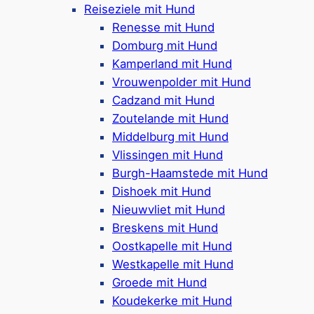
Reiseziele mit Hund
Mehr ansehen
Renesse mit Hund
Domburg mit Hund
Kamperland mit Hund
Dishoek
Vrouwenpolder mit Hund
Cadzand mit Hund
Zoutelande mit Hund
Middelburg mit Hund
In
Dishoek
genießen Sie ruhige
Vlissingen mit Hund
Urlaubstage zwischen Dünen, Meer
Burgh-Haamstede mit Hund
und Natur. Der schöne Küstenort
Dishoek mit Hund
bietet kinderfreundliche &
Nieuwvliet mit Hund
hundefreundliche Unterkünfte,
Breskens mit Hund
Ferienparks & Camping sowie einen
Oostkapelle mit Hund
wunderbaren Sandstrand.
Westkapelle mit Hund
Mehr ansehen
Groede mit Hund
Koudekerke mit Hund