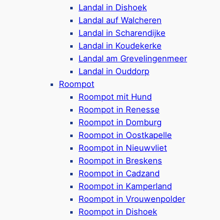
Mehr ansehen
Landal in Dishoek
Landal auf Walcheren
Landal in Scharendijke
Landal in Koudekerke
Landal am Grevelingenmeer
Das Gefühl von barfuß im
Landal in Ouddorp
Sand & maritimen Flair …
Roompot
Roompot mit Hund
das ist Zeeland.
Roompot in Renesse
Roompot in Domburg
Roompot in Oostkapelle
In der holländischen Provinz Zeeland
Roompot in Nieuwvliet
entfaltet sich eine Welt voller Möglichkeiten.
Roompot in Breskens
Genießen Sie im Urlaub malerische Strände
Roompot in Cadzand
und historischem Flair sowie wunderschöne
Roompot in Kamperland
Landschaften am Wasser. Die Küste bietet
Roompot in Vrouwenpolder
nicht nur eine Oase für entspannte Tage am
Roompot in Dishoek
Meer, sondern auch viele