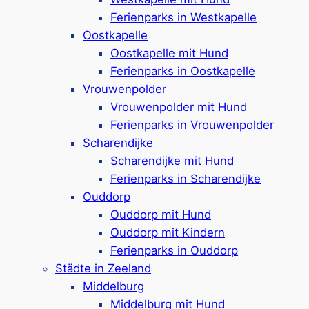
Ferienparks in Westkapelle
Im Urlaub in
Cadzand
erwarten Sie
Oostkapelle
entspannte Tage am Meer sowie
Oostkapelle mit Hund
zahlreiche Freizeitmöglichkeiten wie
Ferienparks in Oostkapelle
Radfahren, Wandern und Wellness –
Vrouwenpolder
das ist Urlaub in Zeeland für jeden
Vrouwenpolder mit Hund
Geschmack.
Ferienparks in Vrouwenpolder
Scharendijke
Mehr ansehen
Scharendijke mit Hund
Ferienparks in Scharendijke
Ouddorp
Ouddorp
Ouddorp mit Hund
Ouddorp mit Kindern
Ferienparks in Ouddorp
Städte in Zeeland
Ouddorp
, das Eingangstor nach
Middelburg
Zeeland bietet mit seinen Stränden,
Middelburg mit Hund