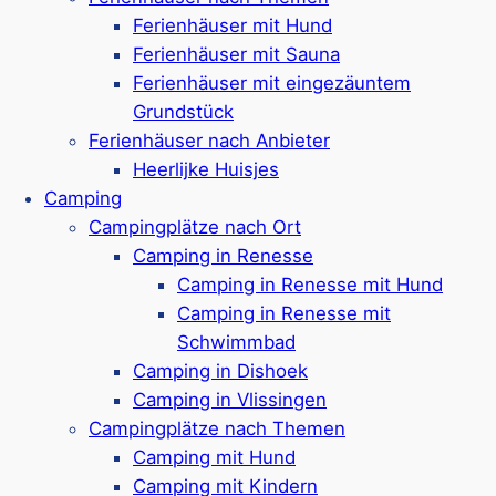
Ferienhäuser mit Hund
Genießen Sie
Wellness
in Zeeland…
Ferienhäuser mit Sauna
Ferienhäuser mit eingezäuntem
Mehr ansehen
Grundstück
Ferienhäuser nach Anbieter
Heerlijke Huisjes
Beliebte Reiseziele in
Camping
Campingplätze nach Ort
Zeeland:
Camping in Renesse
Camping in Renesse mit Hund
Camping in Renesse mit
Schwimmbad
Renesse
Camping in Dishoek
Camping in Vlissingen
Campingplätze nach Themen
Der Küstenort
Renesse
überzeugt mit
Camping mit Hund
seinem breite Sandstrand, der
Camping mit Kindern