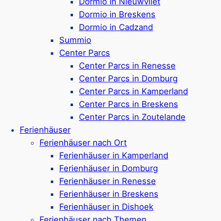
Dormio in Nieuwvliet
Urlaub mit Hund
Dormio in Breskens
Dormio in Cadzand
Summio
Center Parcs
Ihr
Hund
darf natürlich nicht fehlen…
Center Parcs in Renesse
Mehr ansehen
Center Parcs in Domburg
Center Parcs in Kamperland
Center Parcs in Breskens
Urlaub mit Kindern
Center Parcs in Zoutelande
Ferienhäuser
Ferienhäuser nach Ort
Sich mit der
Familie
eine Auszeit nehmen…
Ferienhäuser in Kamperland
Ferienhäuser in Domburg
Mehr ansehen
Ferienhäuser in Renesse
Ferienhäuser in Breskens
Urlaub mit Wellness
Ferienhäuser in Dishoek
Ferienhäuser nach Themen