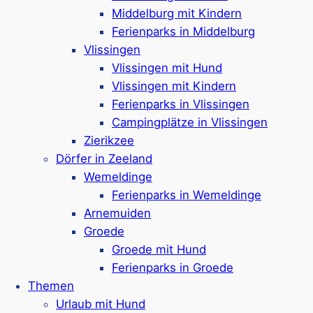
dem Grevelingenmeer und
Middelburg mit Kindern
abwechslungsreichen Aktivitäten
Ferienparks in Middelburg
ideale Voraussetzungen für Erholung,
Vlissingen
Abenteuer und Wassersport.
Vlissingen mit Hund
Mehr ansehen
Vlissingen mit Kindern
Ferienparks in Vlissingen
Campingplätze in Vlissingen
Zierikzee
Vlissingen
Dörfer in Zeeland
Wemeldinge
Ferienparks in Wemeldinge
Entdecken Sie
Vlissingen
in Zeeland:
Arnemuiden
eine lebendige Hafenstadt, die mit
Groede
Museen, Kultur und Shopping-
Groede mit Hund
Möglichkeiten überzeigt. Hier gibt es
Ferienparks in Groede
spannende Aktivitäten und eine reiche
Themen
Geschichte zu entdecken.
Urlaub mit Hund