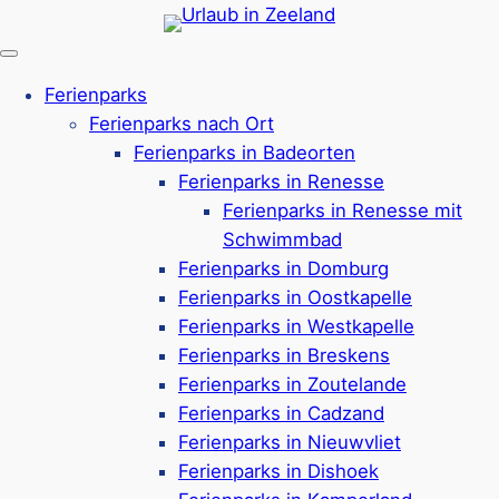
Zum
Inhalt
springen
Ferienparks
Ferienparks nach Ort
Ferienparks in Badeorten
Ferienparks in Renesse
Ferienparks in Renesse mit
Schwimmbad
Ferienparks in Domburg
Willkommen an Ihrem
Ferienparks in Oostkapelle
Sehnsuchtsort – Ihrem
Ferienparks in Westkapelle
Ferienparks in Breskens
Urlaub in Zeeland.
Ferienparks in Zoutelande
Ferienparks in Cadzand
Ferienparks in Nieuwvliet
Ferienparks in Dishoek