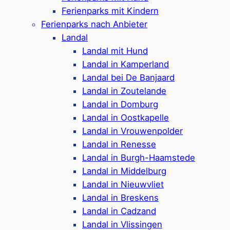
Ferienparks mit Kindern
Ferienparks
Ferienparks nach Anbieter
Landal
Landal mit Hund
Landal in Kamperland
Ferienparks
in Zeeland mit Rund-um-
Landal bei De Banjaard
Paket für kleine & große Urlauber.
Landal in Zoutelande
Landal in Domburg
Mehr ansehen
Landal in Oostkapelle
Landal in Vrouwenpolder
Camping
Landal in Renesse
Landal in Burgh-Haamstede
Landal in Middelburg
Landal in Nieuwvliet
Die
Campingplätze
ansehen und die
Landal in Breskens
Freiheit des Campings entdecken.
Landal in Cadzand
Landal in Vlissingen