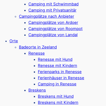
besonders bei Wassersportlern und
Camping mit Schwimmbad
Sonnenanbetern beliebt ist. Aber auch
Camping mit Privatsanitär
kulturelle und actionreiche Aktivitäten
Campingplätze nach Anbieter
gibt es zur Genüge.
Campingplätze von Ardoer
Campingplätze von Roompot
Mehr ansehen
Campingplätze von Landal
Orte
Badeorte in Zeeland
Zoutelande
Renesse
Renesse mit Hund
Renesse mit Kindern
Ferienparks in Renesse
Der beliebte Badeort
Zoutelande
ist
Ferienhäuser in Renesse
ein wahres Sonnenparadies, wo der
Camping in Renesse
Strand und das Rauschen der Wellen
Breskens
zum Träumen und Entspannen
Breskens mit Hund
einladen. Ein wahrlich toller Ortan der
Breskens mit Kindern
niederlländischen Küste!