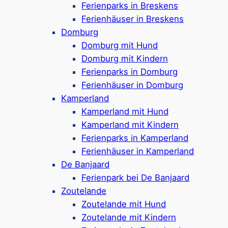
Ferienparks in Breskens
Mehr ansehen
Ferienhäuser in Breskens
Domburg
Domburg mit Hund
Domburg mit Kindern
Zierikzee
Ferienparks in Domburg
Ferienhäuser in Domburg
Kamperland
Tauchen Sie ein in die zeitlose Eleganz
Kamperland mit Hund
von
Zierikzee
– ein malerisches
Kamperland mit Kindern
Städtchen mit gemütlichen Gassen,
Ferienparks in Kamperland
prachtvollen Gebäuden und einer
Ferienhäuser in Kamperland
fesselnden maritimen Geschichte, die
De Banjaard
es zu entdecken gilt.
Ferienpark bei De Banjaard
Zoutelande
Mehr ansehen
Zoutelande mit Hund
Zoutelande mit Kindern