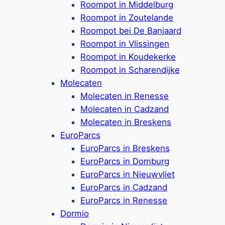
Roompot in Middelburg
Wassersportmöglichkeiten, die
Roompot in Zoutelande
Besucher
aller Altersgruppen
ansprechen.
Roompot bei De Banjaard
Entdecken
Roompot in Vlissingen
Sie
Ferienanlagen
,
Stellplätze
&
Ferienunterk
Roompot in Koudekerke
ünfte
und finden Sie genau den Urlaub, der
Roompot in Scharendijke
zu Ihnen passt.
Molecaten
Molecaten in Renesse
Molecaten in Cadzand
Molecaten in Breskens
EuroParcs
EuroParcs in Breskens
EuroParcs in Domburg
EuroParcs in Nieuwvliet
Ihr perfekter Zeeland-Urlaub:
EuroParcs in Cadzand
Wofür entscheiden Sie sich?
EuroParcs in Renesse
Dormio