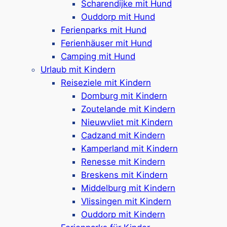
Scharendijke mit Hund
Ouddorp mit Hund
Groede
Ferienparks mit Hund
Ferienhäuser mit Hund
Camping mit Hund
Groede
ist ein malerisches Dorf in
Urlaub mit Kindern
Zeeland, nur wenige Minuten vom
Reiseziele mit Kindern
Strand entfernt. Hier treffen
Domburg mit Kindern
Geschichte, Gemütlichkeit und
Zoutelande mit Kindern
Küstenflair aufeinander – perfekt für
Nieuwvliet mit Kindern
alle, die Ruhe, Natur und
Cadzand mit Kindern
authentisches Holland suchen.
Kamperland mit Kindern
Renesse mit Kindern
Mehr ansehen
Breskens mit Kindern
Middelburg mit Kindern
Domburg
Vlissingen mit Kindern
Ouddorp mit Kindern