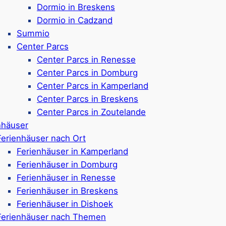
Dormio in Breskens
Google Rezensionen:
4
Dormio in Cadzand
Summio
Center Parcs
Center Parcs in Renesse
Ardoer 
Center Parcs in Domburg
Center Parcs in Kamperland
Center Parcs in Breskens
Center Parcs in Zoutelande
Familien-Campingplatz 
nhäuser
Campingplätze & Ferie
Ferienhäuser nach Ort
Hunde sind auf allen C
Ferienhäuser in Kamperland
Nur in einigen Ferienh
Ferienhäuser in Domburg
Viele kinderfreundlich
Ferienhäuser in Renesse
Planschbecken
Ferienhäuser in Breskens
Spielbauernhof, Wasse
Ferienhäuser in Dishoek
Spieplatz
Ferienhäuser nach Themen
Technikdachboden, Pf