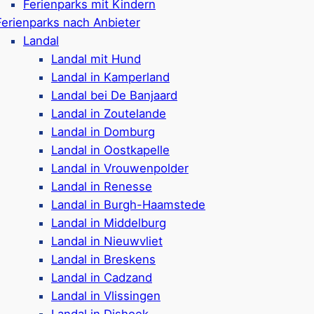
Ferienparks mit Kindern
Ferienpark in
Breskens
Ferienparks nach Anbieter
rsonen
Ferienhäuser für 4-10 
Landal
krünfte (bis zu 2 Hunde)
Hunde in einigen Unter
Landal mit Hund
auna
erlaubt
Landal in Kamperland
 Kidsclub im Park
Toll für Kinder: Abent
Landal bei De Banjaard
Park
Im Naturgebiet Waterd
Landal in Zoutelande
ehr
Wanderwege, Radwege 
Landal in Domburg
Umgebung
Landal in Oostkapelle
Fahrradverleih & Wasc
Landal in Vrouwenpolder
 Rezensionen)
Gastronomie & kleiner 
Landal in Renesse
Ca. 700 Meter bis zu
Landal in Burgh-Haamstede
Google Rezensionen:
4
Landal in Middelburg
Landal in Nieuwvliet
eveld
Landal in Breskens
Landal in Cadzand
Strand R
Landal in Vlissingen
Landal in Dishoek