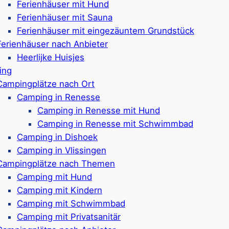
Ferienhäuser mit Hund
Sportplätze & Bäckerei
Ferienhäuser mit Sauna
Ca. 600 Meter bis zu
Ferienhäuser mit eingezäuntem Grundstück
Google Rezensionen:
4
Ferienhäuser nach Anbieter
Heerlijke Huisjes
ing
Campingplätze nach Ort
Camping in Renesse
freundliche Ferienparks in
Camping in Renesse mit Hund
Camping in Renesse mit Schwimmbad
Camping in Dishoek
Camping in Vlissingen
 für einen Aufenthalt in einem
Ferienpark in Breskens.
Pa
Campingplätze nach Themen
zahlreiche Freizeitmöglichkeiten direkt auf dem Parkge
Camping mit Hund
Animationsprogrammen
teilnehmen. Eltern freuen sich 
Camping mit Kindern
rlaubt sind, und kurzen Wegen zu den Einrichtungen. Die
Camping mit Schwimmbad
besonders unkomplizierten Unterkunftsform für Familien
Camping mit Privatsanitär