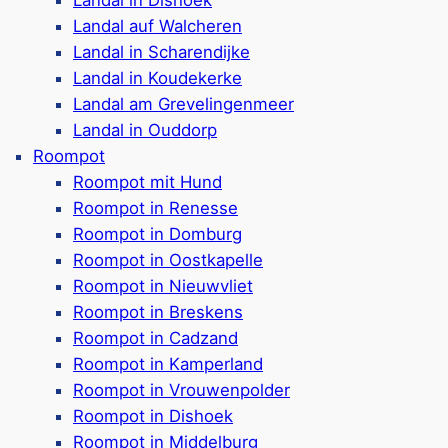
Landal auf Walcheren
ar
Landal in Scharendijke
erkünfte (max. 2 Hunde)
Ferienpark in Nieuwvli
Landal in Koudekerke
unten Garten
Verschiedene Ferienhä
Landal am Grevelingenmeer
imationprogramm
Hundefreie & hundefre
Landal in Ouddorp
en
Haus)
Roompot
Häuser direkt am Wasse
Roompot mit Hund
t auf dem Park vorhanden
Auch Kidshäuser für K
Roompot in Renesse
Toll für die Kids: Ha
Roompot in Domburg
 Rezensionen)
Spielplätze, Indoor-S
Roompot in Oostkapelle
Schulferien
Roompot in Nieuwvliet
Radverleih, Restaurant,
Roompot in Breskens
Ca. 800 Meter bis zu
Roompot in Cadzand
Google Rezensionen:
4
Roompot in Kamperland
liet-Bad
Roompot in Vrouwenpolder
Roompot in Dishoek
Roompot in Middelburg