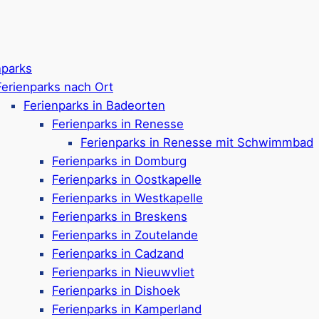
nparks
Ferienparks nach Ort
Ferienparks in Badeorten
Ferienparks in Renesse
Ferienparks in Renesse mit Schwimmbad
Ferienparks in Domburg
Ferienparks in Oostkapelle
Ferienparks in Westkapelle
Ferienparks in Breskens
Ferienparks in Zoutelande
Ferienparks in Cadzand
Ferienparks in Nieuwvliet
Ferienparks in Dishoek
in Breskens: Mit den 
Ferienparks in Kamperland