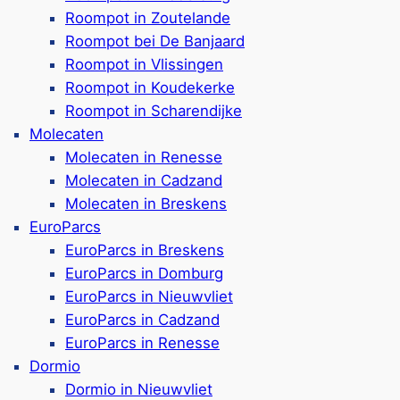
Roompot in Zoutelande
Dormio R
on Breskens entfernt
Roompot bei De Banjaard
sonen
Roompot in Vlissingen
rkünfte (max. 2 Hunde pro
Roompot in Koudekerke
Roompot in Scharendijke
user mit Sauna verfügbar
Ferienpark in Nieuwvli
Molecaten
n & Indoor-Spielplatz
im
Ferienhäuser für 2-20 
Molecaten in Renesse
buchbar
Molecaten in Cadzand
ramm & verschiedene
Einige Ferienhäuser si
Molecaten in Breskens
Hunde)
EuroParcs
inrichtungen im Park
Diese sind mit eingez
EuroParcs in Breskens
Einige Unterkünfte hab
EuroParcs in Domburg
Familienfreundliche Ei
EuroParcs in Nieuwvliet
+ Bewertungen)
Planschbecken
EuroParcs in Cadzand
Kidsclub, Animation in
EuroParcs in Renesse
Auch Restaurants, Ang
Dormio
Park
Dormio in Nieuwvliet
Ca. 1,3 Kilometer bis