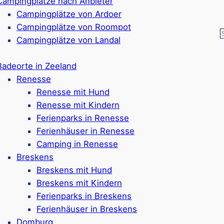
Campingplätze nach Anbieter
Campingplätze von Ardoer
Campingplätze von Roompot
Campingplätze von Landal
lüge für Kinder rund um
Badeorte in Zeeland
eskens
Renesse
Renesse mit Hund
Renesse mit Kindern
Ferienparks in Renesse
reskens viel zu entdecken. Die Umgebung eignet sich
Ferienhäuser in Renesse
r Küste oder durch das
Naturgebiet Waterdunen
.
Camping in Renesse
ten für Kinder, in Breskens selbst, aber auch nahen
Breskens
ähre sind Sie mit der Familie auch schnell in der Stadt
Breskens mit Hund
mit den Kindern entdecken: Indoor-Spielatz, einen
Breskens mit Kindern
 vielen Aktivitätsmöglichkeiten in der Region bleibt
Ferienparks in Breskens
den Fall sehr abwechslungsreich.
Ferienhäuser in Breskens
Domburg