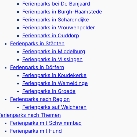
Ferienparks bei De Banjaard
Ferienparks in Burgh-Haamstede
Ferienparks in Scharendijke
lien mit Kindern. Der Küstenort bietet
breite, sichere St
Ferienparks in Vrouwenpolder
r beliebt für einen Urlaub mit Kindern, da sie
viele Fre
Ferienparks in Ouddorp
enhäuser in denen Sie für die ganze Familie ausreichend
Ferienparks in Städten
 Spielplätze und viele Freizeitangebote verfügen. Dadurch
Ferienparks in Middelburg
mit Kindern, mit viel Komfort und Aktivitäten!
Ferienparks in Vlissingen
Ferienparks in Dörfern
seziele für Familien in & 
Ferienparks in Koudekerke
Ferienparks in Wemeldinge
Ferienparks in Groede
Ferienparks nach Region
Ferienparks auf Walcheren
bad
Moleca
Ferienparks nach Themen
Ferienparks mit Schwimmbad
Ferienparks mit Hund