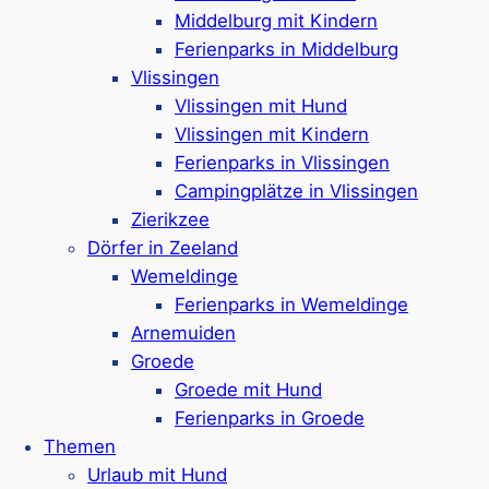
Middelburg mit Kindern
Noordzee Rèsidence De Banjaard
Ferienparks in Middelburg
Vlissingen
Vlissingen mit Hund
Ferienpark in
Kamperland
Vlissingen mit Kindern
Ferienvillen & Lodgen für 2-8 Personen
Ferienparks in Vlissingen
Haustierfreie & haustierfreundliche
Campingplätze in Vlissingen
Unterkünfte
Zierikzee
Einige Häuser mit Sauna
Dörfer in Zeeland
Hallenbad, Spielplatz, Trampolin
Wemeldinge
Minigolf, Sport- & Spielfelder,
Ferienparks in Wemeldinge
Freizeitprogramm
Arnemuiden
Mit Fahrradverleih & Bistro
Groede
Besondere Betreuung:
Feriendialyse
-
Groede mit Hund
Zentrum
Ferienparks in Groede
300 Meter bis zum Strand
Themen
Google Rezensionen:
4,4/5 Sterne
(1950+
Urlaub mit Hund