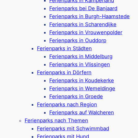
Ferienparks in Kamperland
Zeeland: Rundum-
Ferienparks bei De Banjaard
Pakete für jeden
Ferienparks in Burgh-Haamstede
Ferienparks in Scharendijke
Geschmack.
Ferienparks in Vrouwenpolder
Ferienparks in Ouddorp
Ferienparks in Städten
Ferienparks in Middelburg
Beim Zeeland-Urlaub sich für einen Ferienpark
Ferienparks in Vlissingen
zu entscheiden, macht auf jeden Fall Sinn! Mit
Ferienparks in Dörfern
verschiedenen Arten von
Ferienhäusern
und
Ferienparks in Koudekerke
Campingmöglichkeiten
, bieten die Parks viele
Ferienparks in Wemeldinge
Auswahloptionen. Besonders praktisch sind aber
Ferienparks in Groede
die
vielseitigen Einrichtungen
.
Schwimmbäder
,
Ferienparks nach Region
Wellnessbereiche, Spielplätze für die
Kinder
,
Ferienparks auf Walcheren
Restaurants und Cafés lassen keine Wünsche
Ferienparks nach Themen
offen. Direkt am Strand und Meer, im Grünen
Ferienparks mit Schwimmbad
oder in der Nähe toller Städte und Dörfer – die
Ferienparks mit Hund