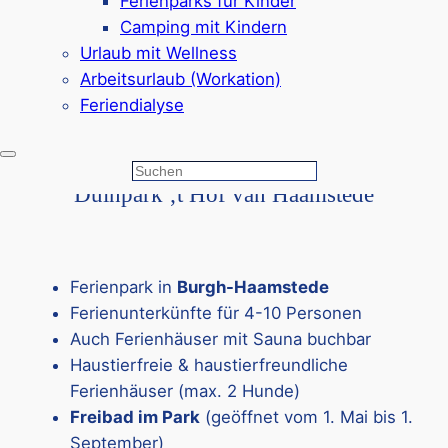
Ferienparks für Kinder
Spielplätze, Sportplätze, Minigolf
Camping mit Kindern
1 km bis zum Strand
Urlaub mit Wellness
Google Rezensionen:
4,0/5 Sterne
(3200+
Arbeitsurlaub (Workation)
Bewertungen)
Feriendialyse
Mehr ansehen*
Suchen
Duinpark ‚t Hof van Haamstede
Ferienpark in
Burgh-Haamstede
Ferienunterkünfte für 4-10 Personen
Auch Ferienhäuser mit Sauna buchbar
Haustierfreie & haustierfreundliche
Ferienhäuser (max. 2 Hunde)
Freibad im Park
(geöffnet vom 1. Mai bis 1.
September)