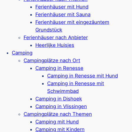
Ferienhäuser mit Hund
Neuer Ferienpark in
Breskens
Ferienhäuser mit Sauna
Ferienhäuser, Glamping & Camping
Ferienhäuser mit eingezäuntem
Hunde in einigen Unterkünften erlaubt
Grundstück
Naturspielplatz
Ferienhäuser nach Anbieter
Nur 700 Meter bis zum Strand
Heerlijke Huisjes
Radverleih
Camping
Am Naturschutzgebiet Waterdunen
Campingplätze nach Ort
Google Rezensionen:
4,3/5 Sterne
(170+
Camping in Renesse
Bewertungen)
Camping in Renesse mit Hund
Camping in Renesse mit
Mehr ansehen*
Schwimmbad
Camping in Dishoek
Molecaten Park Hoogduin
Camping in Vlissingen
Campingplätze nach Themen
Camping mit Hund
Ferienpark in
Cadzand
Camping mit Kindern