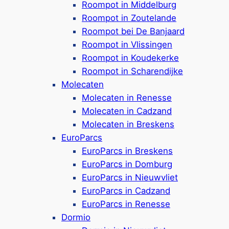
Roompot in Middelburg
Ferienparks in
Nieuwvliet
Roompot in Zoutelande
Ferienparks in
Groede
Roompot bei De Banjaard
Ferienparks in
Cadzand
Roompot in Vlissingen
Ferienparks in
Scharendijke
Roompot in Koudekerke
Ferienparks in
Burgh-Haamstede
Roompot in Scharendijke
Ferienparks in
Middelburg
Molecaten
Ferienparks in
Wemeldinge
Molecaten in Renesse
Ferienparks auf
Walcheren
Molecaten in Cadzand
Ferienparks in
Ouddorp
Molecaten in Breskens
EuroParcs
EuroParcs in Breskens
Ausgewählte Ferienparks in
EuroParcs in Domburg
Zeeland:
EuroParcs in Nieuwvliet
EuroParcs in Cadzand
EuroParcs in Renesse
Dormio
Molecaten Park Wijde Blick