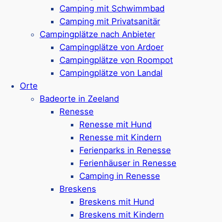
Strandhäuser, Bungalows & Camping
Camping mit Schwimmbad
Hunde in einigen Unterkünften erlaubt
Camping mit Privatsanitär
Indoor-Spielparadies & Spielgeräte
Campingplätze nach Anbieter
Trampolin & Animation
Campingplätze von Ardoer
Direkt am Strand
Campingplätze von Roompot
Fahrradverleih & Sportplätze
Campingplätze von Landal
Google Rezensionen:
4,4/5 Sterne
(1,200+
Orte
Bewertungen)
Badeorte in Zeeland
Renesse
Mehr ansehen*
Renesse mit Hund
Renesse mit Kindern
Parc Aquadelta
Ferienparks in Renesse
Ferienhäuser in Renesse
Camping in Renesse
Breskens
Ferienpark in
Bruinesse
Breskens mit Hund
Ferienhäuser & Ferienwohnungen
Breskens mit Kindern
Haustierfreie & haustierfreundliche