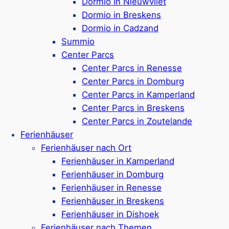
Dormio in Nieuwvliet
Dormio in Breskens
Dormio in Cadzand
Ferienpark in
Renesse
Summio
Ferienhäuser & Camping
Center Parcs
Hunde in einigen Unterkünften erlaubt
Center Parcs in Renesse
Hallenbad, Spielplatz mit Trampolin
Center Parcs in Domburg
3 km bis zum Strand
Center Parcs in Kamperland
Sportplätze & Radverleih
Center Parcs in Breskens
Naturwiese mit Schafen
Center Parcs in Zoutelande
Google Rezensionen:
4,4/5 Sterne
(1050+
Ferienhäuser
Bewertungen)
Ferienhäuser nach Ort
Ferienhäuser in Kamperland
Mehr ansehen*
Ferienhäuser in Domburg
Ferienhäuser in Renesse
Molecaten Park Waterdunen
Ferienhäuser in Breskens
Ferienhäuser in Dishoek
Ferienhäuser nach Themen