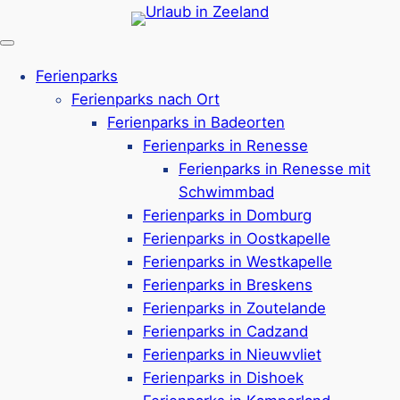
Zum
Inhalt
springen
Ferienparks
Ferienparks nach Ort
Ferienparks in Badeorten
Ferienparks in Renesse
Ferienparks in Renesse mit
Schwimmbad
Ferienparks in Domburg
Ferienparks in Oostkapelle
Ferienparks in Westkapelle
Ferienparks in Breskens
Ferienparks in Zoutelande
Ferienparks in Cadzand
Ferienparks in Nieuwvliet
Ferienparks in
Ferienparks in Dishoek