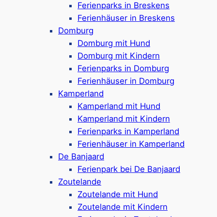
Ferienparks in Breskens
Unterkünfte
Ferienhäuser in Breskens
Hallenbad, Indoorspielplatz, Kidsclub,
Domburg
Sportanlagen & Restaurants
Domburg mit Hund
Fahrrad, E-Chopper & Gokart-Verleih
Domburg mit Kindern
Am Grevelingenmeer mit
Ferienparks in Domburg
Wassersportmöglichkeiten
Ferienhäuser in Domburg
Jachthafen mit Badestelle, aber kein
Kamperland
richtiger Strand
Kamperland mit Hund
Google Rezensionen:
4,0/5 Sterne
(2800+
Kamperland mit Kindern
Bewertungen)
Ferienparks in Kamperland
Ferienhäuser in Kamperland
Mehr ansehen*
De Banjaard
Ferienpark bei De Banjaard
Summio Parc Port Greve
Zoutelande
Zoutelande mit Hund
Zoutelande mit Kindern