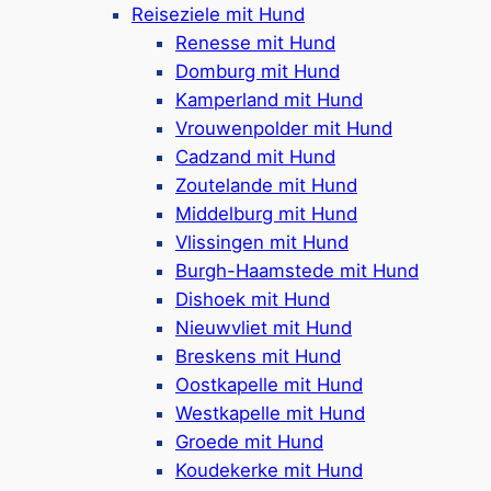
Bewertungen)
Reiseziele mit Hund
Renesse mit Hund
Mehr ansehen*
Domburg mit Hund
Kamperland mit Hund
Noordzee Résidence Cadzand-Bad
Vrouwenpolder mit Hund
Cadzand mit Hund
Zoutelande mit Hund
Middelburg mit Hund
Ferienpark in
Cadzand-Bad
Vlissingen mit Hund
Ferienvillen für 2-9 Personen
Burgh-Haamstede mit Hund
Haustierfreie & haustierfreundliche
Dishoek mit Hund
Unterkünfte
Nieuwvliet mit Hund
Einige Häuser mit Sauna
Breskens mit Hund
Häuser am Wasser mit Bootssteg
Oostkapelle mit Hund
Spielplatz & Kids Club
Westkapelle mit Hund
Sportfelder & Minigolf, Indoor-Tennisplatz
Groede mit Hund
Restaurant & Fahrradverleih
Koudekerke mit Hund
600 Meter bis zum Strand