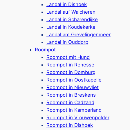
Ferienparks von
Dormio
Landal in Dishoek
Ferienparks von
Summio
Landal auf Walcheren
Ferienparks von
Center Parcs
Landal in Scharendijke
Landal in Koudekerke
Landal am Grevelingenmeer
Ferienparks nach Ort
Landal in Ouddorp
Roompot
Ferienparks in
Renesse
Roompot mit Hund
Ferienparks in
Oostkapelle
Roompot in Renesse
Ferienparks in
Zoutelande
Roompot in Domburg
Ferienparks in
Domburg
Roompot in Oostkapelle
Ferienparks in
Westkapelle
Roompot in Nieuwvliet
Ferienparks in
Breskens
Roompot in Breskens
Ferienparks in
Kamperland
Roompot in Cadzand
Ferienparks bei
De Banjaard
Roompot in Kamperland
Ferienparks in
Vlissingen
Roompot in Vrouwenpolder
Ferienparks in
Dishoek
Roompot in Dishoek
Ferienparks in
Koudekerke