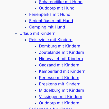
Scharendijke mit Hund
Google Rezensionen:
4,3/5 Sterne
(3250+
Ouddorp mit Hund
Bewertungen)
Ferienparks mit Hund
Ferienhäuser mit Hund
Mehr ansehen*
Camping mit Hund
Urlaub mit Kindern
Roompot Hof Domburg
Reiseziele mit Kindern
Domburg mit Kindern
Zoutelande mit Kindern
Ferienpark in
Domburg
Nieuwvliet mit Kindern
Ferienhäuser, Campingplätze & Safarizelte
Cadzand mit Kindern
Für 2-10 Personen
Kamperland mit Kindern
Haustierfreie & haustierfreundliche
Renesse mit Kindern
Unterkünfte
Breskens mit Kindern
Barrierrefreie Häuser
Middelburg mit Kindern
Freibad & Hallenbad mit Rutschen
Vlissingen mit Kindern
Wellness-Bereich mit Sauna, Solarium &
Ouddorp mit Kindern
Dampfbad