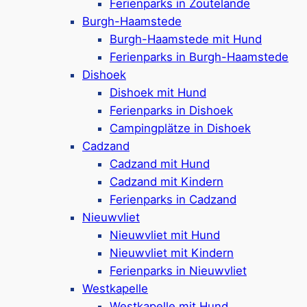
Ferienpark in
Brouwershaven
Ferienparks in Zoutelande
Ferienhäuser & Ferienwohnungen
Burgh-Haamstede
Haustiere auf Anfrage erlaubt
Burgh-Haamstede mit Hund
Hallenbad mit Riesenrutsche, Animation &
Ferienparks in Burgh-Haamstede
Kidsclub
Dishoek
Restaurants, Fahrradverleih & E-Chopper-
Dishoek mit Hund
Verleih
Ferienparks in Dishoek
Direkt am Grevelingenmeer
Campingplätze in Dishoek
10 km bis zum Brouwersdam-Strand
Cadzand
Wenige Autominuten vom Nordseestrand
Cadzand mit Hund
entfernt
Cadzand mit Kindern
Google Rezensionen:
4,2/5 Sterne
(2450+
Ferienparks in Cadzand
Bewertungen)
Nieuwvliet
Nieuwvliet mit Hund
Mehr ansehen*
Nieuwvliet mit Kindern
Ferienparks in Nieuwvliet
Beach Resort Nieuwvliet-Bad
Westkapelle
Westkapelle mit Hund