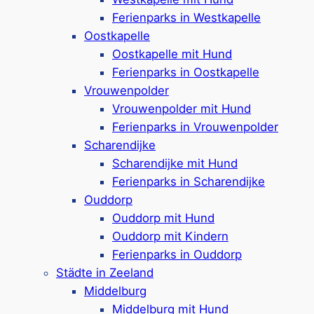
Ferienparks in Westkapelle
Oostkapelle
Ferienpark in
Nieuwvliet-Bad
Oostkapelle mit Hund
Ferienhäuser & Tiny Houses für 2-16
Ferienparks in Oostkapelle
Personen
Vrouwenpolder
Haustierfreie & haustierfreundliche
Vrouwenpolder mit Hund
Unterkünfte
Ferienparks in Vrouwenpolder
Barrierefreie Häuser, Häuser mit Sauna
Scharendijke
Hallenbad mit 3 Rutschen & Indoor-
Scharendijke mit Hund
Spielplatz
Ferienparks in Scharendijke
Beachvolleyball-Feld & Minigolf
Ouddorp
Fahrradverleih & Restaurants
Ouddorp mit Hund
500 Meter bis zum Strand
Ouddorp mit Kindern
Google Rezensionen:
4,1/5 Sterne
(2300+
Ferienparks in Ouddorp
Bewertungen)
Städte in Zeeland
Middelburg
Mehr ansehen*
Middelburg mit Hund