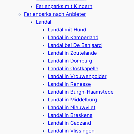
Ferienparks verteilen sich über verschiedene
Ferienparks mit Kindern
Standorte und eignen sich für jede Reisegruppe.
Ferienparks nach Anbieter
Entdecken Sie die vielfältige Auswahl!
Landal
Landal mit Hund
Ferienparks nach Ausstattung
Landal in Kamperland
Landal bei De Banjaard
Ferienparks mit
Schwimmbad
Landal in Zoutelande
Hundefreundliche
Ferienparks
Landal in Domburg
Familien- bzw.
kinderfreundliche
Landal in Oostkapelle
Ferienparks
Landal in Vrouwenpolder
Landal in Renesse
Ferienparks nach Anbieter
Landal in Burgh-Haamstede
Landal in Middelburg
Ferienparks von
Roompot
Landal in Nieuwvliet
Ferienparks von
Landal
Landal in Breskens
Ferienparks von
Molecaten
Landal in Cadzand
Ferienparks von
EuroParcs
Landal in Vlissingen