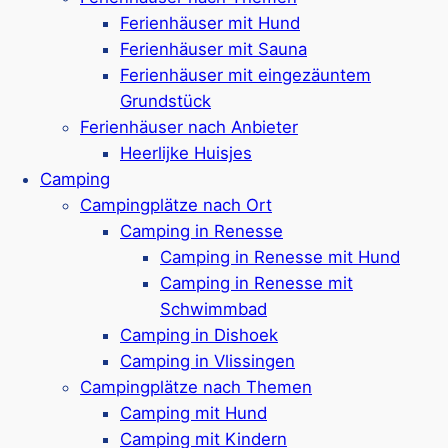
Ferienparks in Dishoek
Ferienhäuser mit Hund
Ferienparks in Koudekerke
Ferienhäuser mit Sauna
Ferienhäuser mit eingezäuntem
Ferienparks in Nieuwvliet
Grundstück
Ferienparks in Groede
Ferienhäuser nach Anbieter
Ferienparks in Cadzand
Heerlijke Huisjes
Camping
Ferienparks in Burgh-Haamstede
Campingplätze nach Ort
Ferienparks in Wemeldinge
Camping in Renesse
Camping in Renesse mit Hund
Ferienparks in Scharendijke
Camping in Renesse mit
Ferienparks in Ouddorp
Schwimmbad
Camping in Dishoek
Themen
Camping in Vlissingen
Zeeland mit Kindern
Campingplätze nach Themen
Camping mit Hund
Zeeland mit Hund
Camping mit Kindern