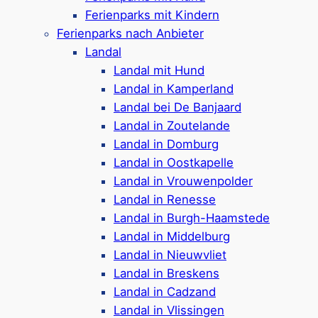
Ferienparks mit Kindern
Kontakt: info@urlaub-in-zeeland.de
Ferienparks nach Anbieter
Landal
Landal mit Hund
Datenschutzerklärung
Landal in Kamperland
Landal bei De Banjaard
Link-Partner
Landal in Zoutelande
Impressum
Landal in Domburg
Landal in Oostkapelle
Landal in Vrouwenpolder
Landal in Renesse
Landal in Burgh-Haamstede
Links mit (*) sind Werbelinks. Wenn Sie darüber
buchen, unterstützen Sie unsere Seite – natürlich ohne
Landal in Middelburg
Zusatzkosten für Sie.
Landal in Nieuwvliet
Landal in Breskens
Landal in Cadzand
Nicht fündig geworden?
Landal in Vlissingen
Suchen