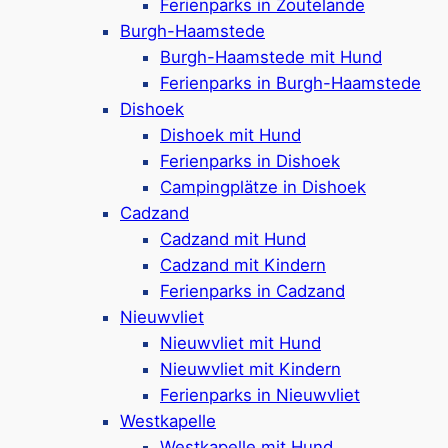
Ferienparks in Zoutelande
Burgh-Haamstede
Urlaub in Cadzand
Burgh-Haamstede mit Hund
Urlaub in Oostkapelle
Ferienparks in Burgh-Haamstede
Urlaub in Westkapelle
Dishoek
Dishoek mit Hund
Urlaub in Burgh-Haamstede
Ferienparks in Dishoek
Urlaub in Ouddorp
Campingplätze in Dishoek
Cadzand
Urlaub in Arnemuiden
Cadzand mit Hund
Urlaub in Vlissingen
Cadzand mit Kindern
Urlaub in Dishoek
Ferienparks in Cadzand
Nieuwvliet
Urlaub in Scharendijke
Nieuwvliet mit Hund
Urlaub in Wemeldinge
Nieuwvliet mit Kindern
Ferienparks in Nieuwvliet
Urlaub mit Hund
Westkapelle
Westkapelle mit Hund