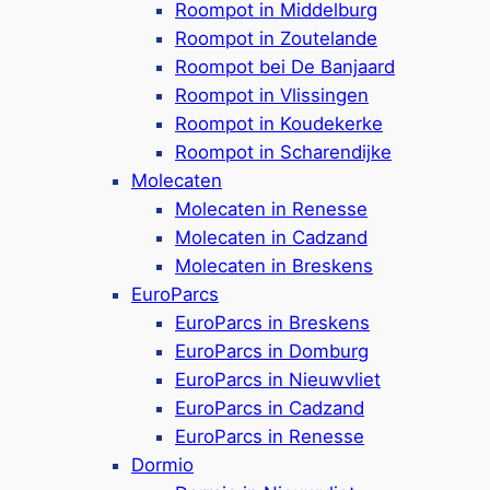
Roompot in Middelburg
Camping in Zeeland
Roompot in Zoutelande
Camping mit Hund
Roompot bei De Banjaard
Camping mit Kindern
Roompot in Vlissingen
Roompot in Koudekerke
Camping mit Schwimmbad
Roompot in Scharendijke
Camping mit Privatsanitär
Molecaten
Molecaten in Renesse
Camping in Renesse
Molecaten in Cadzand
Camping in Dishoek
Molecaten in Breskens
Camping in Vlissingen
EuroParcs
EuroParcs in Breskens
Ferienparks
EuroParcs in Domburg
EuroParcs in Nieuwvliet
Ferienparks in Zeeland
EuroParcs in Cadzand
Ferienparks mit Hund
EuroParcs in Renesse
Dormio
Ferienparks mit Kindern