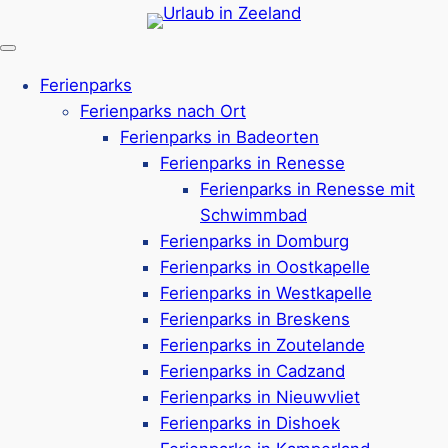
Zum
Inhalt
springen
Ferienparks
Ferienparks nach Ort
Ferienparks in Badeorten
Ferienparks in Renesse
Ferienparks in Renesse mit
Schwimmbad
Ferienparks in Domburg
Ferienparks in Oostkapelle
Ferienparks in Westkapelle
Ferienparks in Breskens
Ferienparks in Zoutelande
Ferienparks in Cadzand
Ferienparks in Nieuwvliet
Impressum
Ferienparks in Dishoek