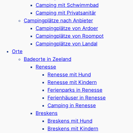
Zeeland mit Wellness
Camping mit Schwimmbad
Camping mit Privatsanitär
Feriendialyse in Zeeland
Campingplätze nach Anbieter
Arbeitsurlaub in Zeeland
Campingplätze von Ardoer
Anbieter
Campingplätze von Roompot
Campingplätze von Landal
Landal
Orte
Roompot
Badeorte in Zeeland
Renesse
Molecaten
Renesse mit Hund
EuroParcs
Renesse mit Kindern
Dormio
Ferienparks in Renesse
Ferienhäuser in Renesse
Summio
Camping in Renesse
Center Parcs
Breskens
Breskens mit Hund
Heerlijke Huisjes
Breskens mit Kindern
Ardoer