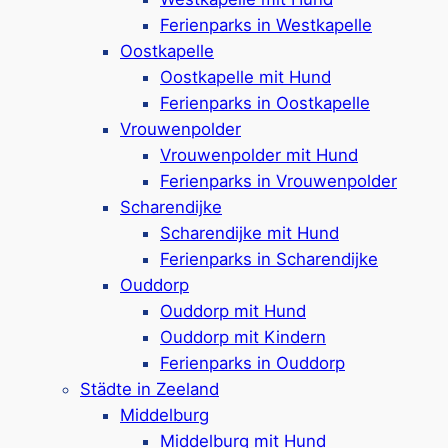
Domburg mit Hund
Ferienparks in Westkapelle
Renesse mit Hund
Oostkapelle
Cadzand mit Hund
Oostkapelle mit Hund
Ferienparks in Oostkapelle
Kamperland mit Hund
Vrouwenpolder
Vrouwenpolder mit Hund
Vrouwenpolder mit Hund
Ferienparks in Vrouwenpolder
Oostkapelle mit Hund
Scharendijke
Zoutelande mit Hund
Scharendijke mit Hund
Westkapelle mit Hund
Ferienparks in Scharendijke
Ouddorp
Dishoek mit Hund
Ouddorp mit Hund
Breskens mit Hund
Ouddorp mit Kindern
Ferienparks in Ouddorp
Burgh-Haamstede mit Hund
Städte in Zeeland
Nieuwvliet mit Hund
Middelburg
Groede mit Hund
Middelburg mit Hund