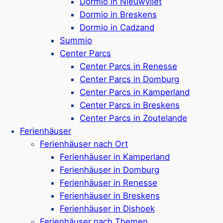
Dormio in Nieuwvliet
Ferienparks mit Schwimmbad
Dormio in Breskens
Ferienparks in Renesse
Dormio in Cadzand
Summio
Ferienparks in Middelburg
Center Parcs
Ferienparks in Oostkapelle
Center Parcs in Renesse
Center Parcs in Domburg
Ferienparks in Kamperland
Center Parcs in Kamperland
Ferienparks bei De Banjaard
Center Parcs in Breskens
Ferienparks in Vrouwenpolder
Center Parcs in Zoutelande
Ferienhäuser
Ferienparks in Domburg
Ferienhäuser nach Ort
Ferienparks in Westkapelle
Ferienhäuser in Kamperland
Ferienhäuser in Domburg
Ferienparks in Zoutelande
Ferienhäuser in Renesse
Ferienparks in Breskens
Ferienhäuser in Breskens
Ferienparks in Vlissingen
Ferienhäuser in Dishoek
Ferienhäuser nach Themen