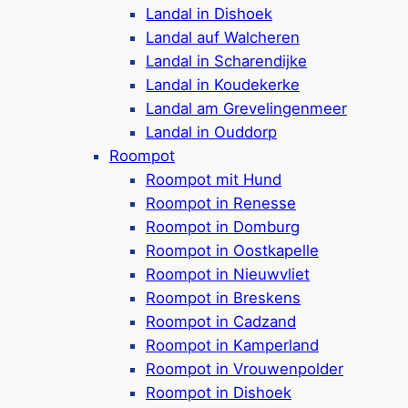
Landal in Dishoek
Landal auf Walcheren
Ferienhäuser
Landal in Scharendijke
Ferienhäuser in Zeeland
Landal in Koudekerke
Ferienhäuser mit Hund
Landal am Grevelingenmeer
Landal in Ouddorp
Ferienhäuser mit Sauna
Roompot
Ferienhäuser mit eingezäuntem Garten
Roompot mit Hund
Roompot in Renesse
Ferienhäuser in Renesse
Roompot in Domburg
Ferienhäuser in Breskens
Roompot in Oostkapelle
Ferienhäuser in Kamperland
Roompot in Nieuwvliet
Roompot in Breskens
Ferienhäuser in Domburg
Roompot in Cadzand
Ferienhäuser in Dishoek
Roompot in Kamperland
Roompot in Vrouwenpolder
Camping
Roompot in Dishoek