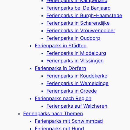
Ferienparks in Kamperland
Ferienparks bei De Banjaard
Tobias Lanznaster
Ferienparks in Burgh-Haamstede
Steinfurter Str. 21
Ferienparks in Scharendijke
48599 Gronau-Epe
Ferienparks in Vrouwenpolder
Deutschland
Ferienparks in Ouddorp
Ferienparks in Städten
Ferienparks in Middelburg
Kontakt
Ferienparks in Vlissingen
Ferienparks in Dörfern
Telefon: +49 152 57224607
Ferienparks in Koudekerke
Mail: info@urlaubinzeeland.de
Ferienparks in Wemeldinge
Ferienparks in Groede
Ferienparks nach Region
Ferienparks auf Walcheren
Urlaub in Zeeland
Ferienparks nach Themen
Ferienparks mit Schwimmbad
Ihr Sehnsuchtsort am Meer …
Ferienparks mit Hund