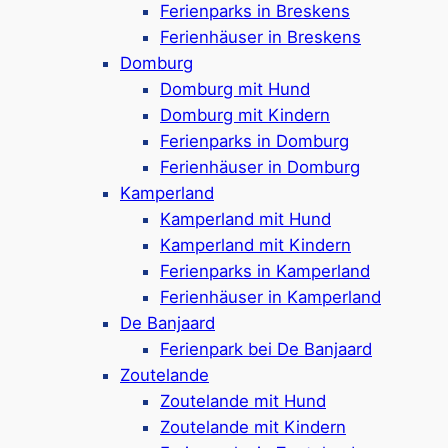
Ferienparks in Breskens
Ferienhäuser in Breskens
Orte in Zeeland
Domburg
Urlaub in Middelburg
Domburg mit Hund
Domburg mit Kindern
Urlaub in Zoutelande
Ferienparks in Domburg
Urlaub in Domburg
Ferienhäuser in Domburg
Urlaub in Renesse
Kamperland
Kamperland mit Hund
Urlaub in Breskens
Kamperland mit Kindern
Urlaub in Kamperland
Ferienparks in Kamperland
Ferienhäuser in Kamperland
Urlaub am Banjaard
De Banjaard
Urlaub in Vrouwenpolder
Ferienpark bei De Banjaard
Urlaub in Zierikzee
Zoutelande
Zoutelande mit Hund
Urlaub in Nieuwvliet
Zoutelande mit Kindern
Urlaub in Groede