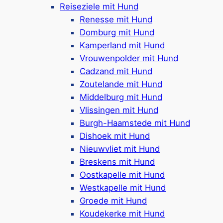
Ferienhäuser für 4-10 Personen, optional
Reiseziele mit Hund
mit Sauna
Renesse mit Hund
In einigen Ferienhäusern sind Hunde
Domburg mit Hund
willkommen ((max. 2 pro Haus)
Kamperland mit Hund
Freibad im Park
(von. 1. Mai bis 1.
Vrouwenpolder mit Hund
September geöffnet)
Cadzand mit Hund
Spiel- & Sportplätze, Bowling,
Restaurants
Zoutelande mit Hund
& Radverleih
Middelburg mit Hund
Ca. 2,5 km bis zum Strand
Vlissingen mit Hund
Google Rezensionen:
4,2/5 Sterne
(280+
Burgh-Haamstede mit Hund
Bewertungen)
Dishoek mit Hund
Nieuwvliet mit Hund
Mehr ansehen*
Breskens mit Hund
Oostkapelle mit Hund
Westkapelle mit Hund
Groede mit Hund
Koudekerke mit Hund