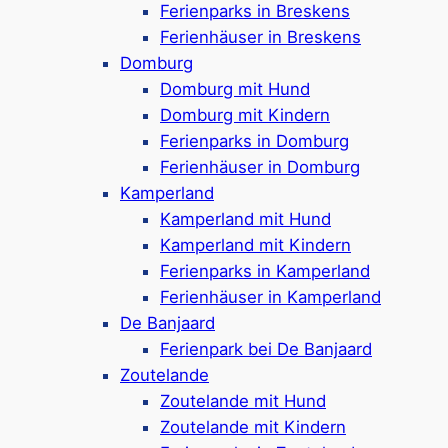
Ferienparks in Breskens
Ferienhäuser in Breskens
Ferienpark in
Renesse
Domburg
Ferienunterkünfte für 4-8 Personen
Domburg mit Hund
In einigen der Unterkünfte sind Hunde
Domburg mit Kindern
willkommen (bis zu 2)
Ferienparks in Domburg
für die Kids: Kidsclub, Animation (im
Ferienhäuser in Domburg
Sommer) & Indoor-Spielplatz
Kamperland
Minigolf, Sportfeld, Restaurants direkt vor
Kamperland mit Hund
Ort
Kamperland mit Kindern
Radverleih & Kartverleih auch vorhanden
Ferienparks in Kamperland
Als Gast freier Zugang zum
Ferienhäuser in Kamperland
Schwimmparadies im
Beach Resort*
De Banjaard
Ca. 1 km bis zum Strand
Ferienpark bei De Banjaard
Google Rezensionen:
3,9/5 Sterne
(1800+
Zoutelande
Rezensionen)
Zoutelande mit Hund
Mehr ansehen*
Zoutelande mit Kindern