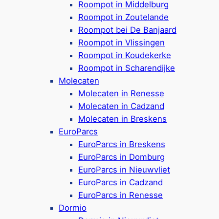
Roompot in Middelburg
Center Parcs Port Zélande
Roompot in Zoutelande
Roompot bei De Banjaard
Roompot in Vlissingen
Ferienpark in Ouddorp,
ca. 9 km von
Roompot in Koudekerke
Renesse entfernt
Roompot in Scharendijke
Ferienhäuser, Wohnzelte & Apartements für
Molecaten
2-12 Personen
Molecaten in Renesse
Hunde sind in einigen Unterkünften
Molecaten in Cadzand
willkommen (bis zu 2 pro Unterkunft)
Molecaten in Breskens
Viele Aktivitätsmöglichkeiten für kleine &
EuroParcs
große Gäste
EuroParcs in Breskens
Aqua Mundo: überdachtes Badeparadies
EuroParcs in Domburg
mit Aquapark
EuroParcs in Nieuwvliet
Mit Water Playhouse, Wildwasserbahn &
EuroParcs in Cadzand
Turbo-Tunnel
EuroParcs in Renesse
Kids-Safari, Paintball, Spielbereiche,
Dormio