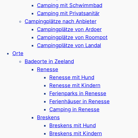
vorhanden (bis zu 2 Hunde)
Camping mit Schwimmbad
Die Ferienhäuser verfügen über bis zu 3
Camping mit Privatsanitär
Schlafzimmer & 2 Badezimmer
Campingplätze nach Anbieter
Für die Kids: Spieplätze drinnen &
Campingplätze von Ardoer
draußen
Campingplätze von Roompot
Frühstücksservice, Minishop,
Campingplätze von Landal
Fahrradverleih & Coffee-Corner
Orte
Der Park ist recht klein und verfügt so über
Badeorte in Zeeland
eine ruhige Lage
Renesse
Ca. 3,5 km bis zum Strand
Renesse mit Hund
Google Rezensionen:
neuer Park, daher
Renesse mit Kindern
bisher wenig Bewertungen
Ferienparks in Renesse
Ferienhäuser in Renesse
Mehr ansehen*
Camping in Renesse
Breskens
De Soeten Haert
Breskens mit Hund
Breskens mit Kindern