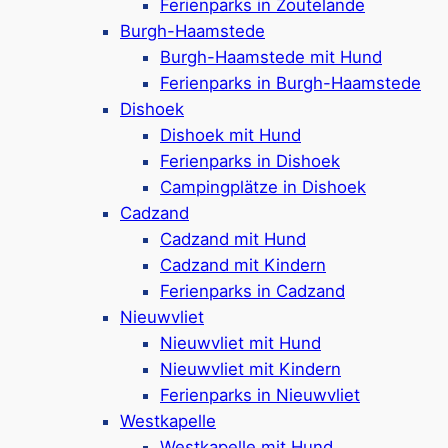
Ferienparks in Zoutelande
Strandpark de Zeeuwse Kust
Burgh-Haamstede
Burgh-Haamstede mit Hund
Ferienparks in Burgh-Haamstede
Dishoek
5-Sterne-Campingplatz in Renesse
Dishoek mit Hund
Verschiedene Stellplätze buchbar, optional
Ferienparks in Dishoek
mit Privatsanitär
Campingplätze in Dishoek
Auch Bungalows & Safarizelte buchbar,
Cadzand
optional mit Hot Tub
Cadzand mit Hund
Hundefreundliche Campingplätze &
Cadzand mit Kindern
Unterkünfte vorhanden (bis zu 2 Hunde)
Ferienparks in Cadzand
Freibad, Hallenbad und
Nieuwvliet
(Wasser-)Spielplätze
Nieuwvliet mit Hund
verschiedene Rutschen, Wildwasserbahn &
Nieuwvliet mit Kindern
Wasser-Spielschiff
Ferienparks in Nieuwvliet
Spielplätze drinnen & draußen, Sportplätze,
Westkapelle
Supermarkt & Radverleih
Westkapelle mit Hund