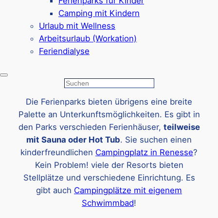
Ferienparks für Kinder
einem Kilometer. Auch De Soeten Haert ist bei
Camping mit Kindern
Familien beliebt, da Kidsclub und
Urlaub mit Wellness
Freizeitangebote direkt im Park vorhanden sind.
Arbeitsurlaub (Workation)
Wer ein großes Erlebnisbad sucht, findet im
Feriendialyse
nahegelegenen Center Parcs Port Zélande ein
großes überdachtes Schwimmparadies, perfekt
für Regentage!
Suchen
Die Ferienparks bieten übrigens eine breite
Palette an Unterkunftsmöglichkeiten. Es gibt in
den Parks verschieden Ferienhäuser,
teilweise
mit Sauna oder Hot Tub
. Sie suchen einen
kinderfreundlichen
Campingplatz in Renesse
?
Kein Problem! viele der Resorts bieten
Stellplätze und verschiedene Einrichtung. Es
gibt auch
Campingplätze mit eigenem
Schwimmbad
!