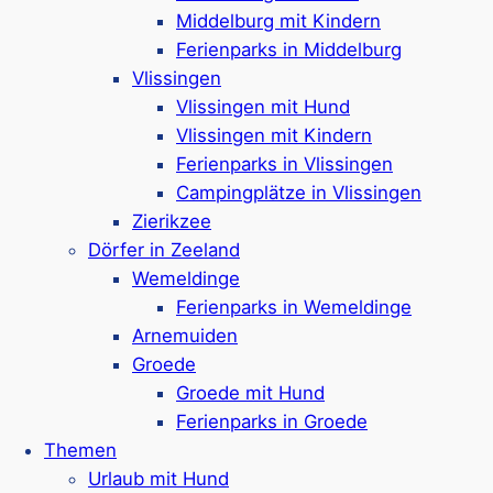
Middelburg mit Kindern
Hallenbad mit 54 Meter langer Rutsche im
Ferienparks in Middelburg
Park
Vlissingen
Animationsprogramm & Kidsclub,
Vlissingen mit Hund
Radverleih & mehr
Vlissingen mit Kindern
Der Park liegt direkt am Grevelingenmeer
Ferienparks in Vlissingen
Ca. 10 km bis zum Brouwersdam-Strand
Campingplätze in Vlissingen
Google Rezensionen:
4,2/5 Sterne
(2450+
Zierikzee
Bewertungen)
Dörfer in Zeeland
Mehr ansehen*
Wemeldinge
Ferienparks in Wemeldinge
Duinpark ‚t Hof van Haamstede
Arnemuiden
Groede
Groede mit Hund
Ferienparks in Groede
Ferienpark in Burgh-Haamstede,
ca. 8 km
Themen
von Renesse entfernt
Urlaub mit Hund