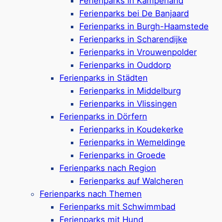
Ferienparks in Kamperland
Renesse – Reiseziele,
Ferienparks bei De Banjaard
Tipps für Aktivitäten
Ferienparks in Burgh-Haamstede
Ferienparks in Scharendijke
& mehr
Ferienparks in Vrouwenpolder
Ferienparks in Ouddorp
Ferienparks in Städten
Ferienparks in Middelburg
Ferienparks in Vlissingen
Ein Urlaub mit Kindern in Renesse bietet
Ferienparks in Dörfern
entspannte Tage am Meer mit vielen
Ferienparks in Koudekerke
Aktivitätsmöglichkeiten. In Renesse gibt sichere
Ferienparks in Wemeldinge
Strände und viele
familienfreundliche
Ferienparks in Groede
Ferienparks in Renesse
die Komfort und
Ferienparks nach Region
Freizeitangebote für kleine und große
Ferienparks auf Walcheren
Urlauber
bieten. Es gibt in Renesse
Ferienparks nach Themen
Ferienhäuser in Strandnähe und
Ferienparks mit Schwimmbad
kinderfreundliche Campingplätze, die neben
Ferienparks mit Hund