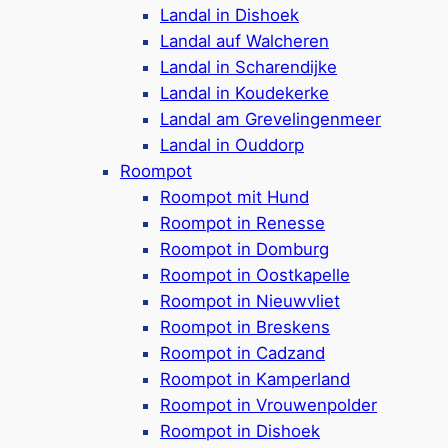
Ferienhäuser für 2-6 Personen &
Landal in Dishoek
Campingplätze buchbar
Landal auf Walcheren
Hunde sind in einigen Häusern (bis zu 2) &
Landal in Scharendijke
auf den Stellplätzen willkommen
Landal in Koudekerke
Hallenbad mit Planschbecken
,
Spielplatz
Landal am Grevelingenmeer
mit Air-Trampolin & mehr
Landal in Ouddorp
Toll für Kinder: Animationsprogramm:
Roompot
(während der Ferienzeiten)
Roompot mit Hund
Sportplätze (Fußball, Basketball),
Roompot in Renesse
Tischtennis & Radverleih vorhanden
Roompot in Domburg
Naturwiese mit Schafen
, Restaurants &
Roompot in Oostkapelle
kleiner Supermarkt
Roompot in Nieuwvliet
Ca. 3 km bis zum Strand
Roompot in Breskens
Google Rezensionen:
4,4/5 Sterne
(1050+
Roompot in Cadzand
Bewertungen)
Roompot in Kamperland
Roompot in Vrouwenpolder
Mehr ansehen*
Roompot in Dishoek