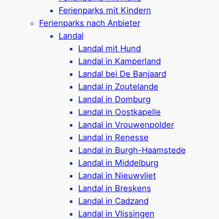
Stellplätzen auch Anlagen für Familien bieten
Ferienparks mit Kindern
wie Indoor-Spielplätze, Animation und
Ferienparks nach Anbieter
Schwimmbäder. In der Umgebung gibt es zudem
Landal
viele Ausflugsziele für Kinder
(mehr Tipps, siehe
Landal mit Hund
weiter unten)
.
Landal in Kamperland
Landal bei De Banjaard
Landal in Zoutelande
Beliebte Reiseziele rund um
Landal in Domburg
Renesse mit Kindern ⤵
Landal in Oostkapelle
Landal in Vrouwenpolder
Landal in Renesse
Landal in Burgh-Haamstede
Molecaten Park Wijde Blick
Landal in Middelburg
Landal in Nieuwvliet
Landal in Breskens
Landal in Cadzand
Ferienpark in
Renesse
Landal in Vlissingen