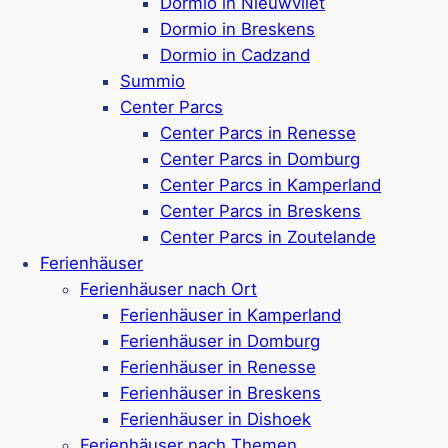
Streichelzoo & verschiedene Events
Dormio in Nieuwvliet
Ca. 1,5 km bis zum Strand
Dormio in Breskens
Google Rezensionen:
4,0/5 Sterne
Dormio in Cadzand
(14.300+ Bewertungen)
Summio
Center Parcs
Mehr ansehen*
Center Parcs in Renesse
Center Parcs in Domburg
Camping & Beachresort Julianahoeve
Center Parcs in Kamperland
Center Parcs in Breskens
Center Parcs in Zoutelande
Ferienhäuser
Ferienpark & Campingplatz in
Renesse
Ferienhäuser nach Ort
Verschiedene Stepplätze &
Ferienhäuser in Kamperland
Ferienunterkünfte für 2-6 Personen
Ferienhäuser in Domburg
Haustiere sind auf dem Park nicht erlaubt
Ferienhäuser in Renesse
Großes Angebot an Einrichtungen für große
Ferienhäuser in Breskens
& kleine Gäste
Ferienhäuser in Dishoek
Toll für die Kids: Indoor-Spielplatz,
Ferienhäuser nach Themen