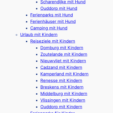
Scharendijke mit Hund
Ferienparks in Renesse mit
Ouddorp mit Hund
Kindern – Komfort, Abenteuer
Ferienparks mit Hund
Ferienhäuser mit Hund
& jede Menge
Camping mit Hund
kinderfreundliche
Urlaub mit Kindern
Einrichtungen
Reiseziele mit Kindern
Domburg mit Kindern
Zoutelande mit Kindern
Die
Ferienparks in Renesse
überzeugen viele
Nieuwvliet mit Kindern
kinderfreundliche Einrichtungen wie
Cadzand mit Kindern
Schwimmbäder
,
Indoor-Spielplätze
und
Kamperland mit Kindern
abwechslungsreiche
Animationsprogramme
. Im
Renesse mit Kindern
Molecaten Park Wijde Blick gibt es für Familien
Breskens mit Kindern
etwa ein Hallenbad mit Planschbecken und
Middelburg mit Kindern
Sportplätze. Das Camping & Beachresort
Vlissingen mit Kindern
Julianahoeve begeistert mit Badeparadies,
Ouddorp mit Kindern
Indoor-Spielplatz und
Strandnähe
von nur rund