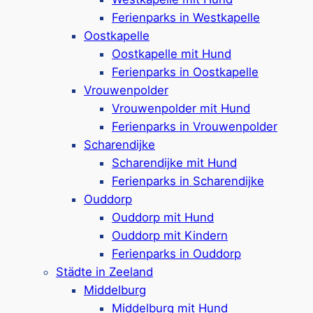
Ca. 750 Meter bis zum Strand
Ferienparks in Westkapelle
Google Rezensionen:
4,2/5 Sterne
(2150+
Oostkapelle
Bewertungen)
Oostkapelle mit Hund
Ferienparks in Oostkapelle
Mehr ansehen*
Vrouwenpolder
Vrouwenpolder mit Hund
Ferienpark Port Greve
Ferienparks in Vrouwenpolder
Scharendijke
Scharendijke mit Hund
Ferienparks in Scharendijke
Ferienpark in Brouwershaven,
ca.
11 km
Ouddorp
von Renesse entfernt
Ouddorp mit Hund
Ferienunterkünfte für 2-12 Personen,
Ouddorp mit Kindern
optional mit Sauna ausgestattet
Ferienparks in Ouddorp
In einigen der Häuser sind Hunde erlaubt
Städte in Zeeland
(bis zu 2 pro Unterkunft)
Middelburg
Einige Ferienunterkünfte haben einen
Middelburg mit Hund
offenen Kamin