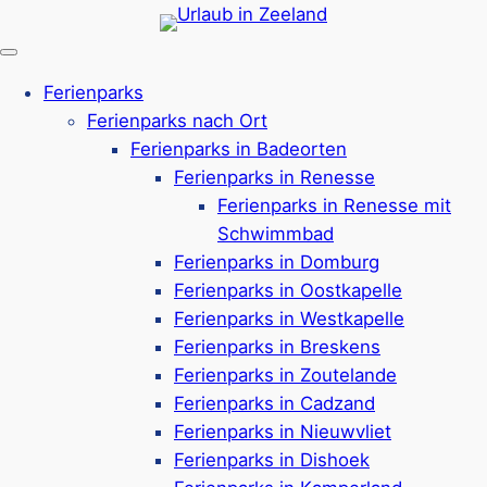
Zum
Inhalt
springen
Ferienparks
Ferienparks nach Ort
Ferienparks in Badeorten
Ferienparks in Renesse
Ferienparks in Renesse mit
Schwimmbad
Ferienparks in Domburg
Ferienparks in Oostkapelle
Ferienparks in Westkapelle
Ferienparks in Breskens
Ferienparks in Zoutelande
Ferienparks in Cadzand
Ferienparks in Nieuwvliet
Urlaub mit Kindern in
Ferienparks in Dishoek