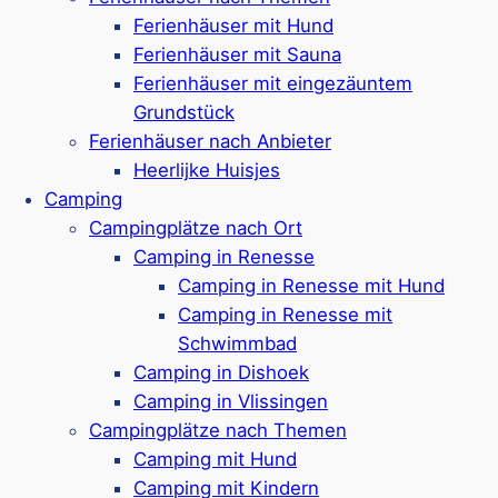
Spielschiff & Badeparadies
Ferienhäuser mit Hund
„Captains Cabin“ für Teenager,
auch
Ferienhäuser mit Sauna
Wellnessbereich vorhanden
Ferienhäuser mit eingezäuntem
Sportplätze, Outdoor-Fitness, Radverleih &
Grundstück
Gastronomie
Ferienhäuser nach Anbieter
Ca. 1 km bis zum Strand
Heerlijke Huisjes
Google Rezensionen:
4,6/5 Sterne
(2250+
Camping
Bewertungen)
Campingplätze nach Ort
Camping in Renesse
Mehr ansehen*
Camping in Renesse mit Hund
Camping in Renesse mit
Landal Buitenheem
Schwimmbad
Camping in Dishoek
Camping in Vlissingen
Kleiner Ferienpark in Renesse
Campingplätze nach Themen
Ferienhäuser für 2-6 Personen
Camping mit Hund
Auch hundefreundliche Ferienhäuser
Camping mit Kindern