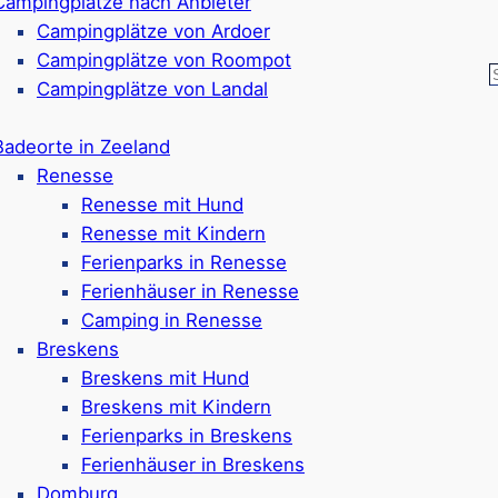
Campingplätze nach Anbieter
Campingplätze von Ardoer
Campingplätze von Roompot
ine Umgebung: Highlights 
Campingplätze von Landal
Badeorte in Zeeland
Renesse
on Landal finden Sie breite Sandstrände, gemütliche K
Renesse mit Hund
änden in Zeeland und ist von vielen Parks fußläufig erre
Renesse mit Kindern
dzand entfernt, laden Orte wie
Nieuwvliet
,
Breskens
, Gr
Ferienparks in Renesse
nuten in der
Stadt
Vlissingen
, wo Sie Geschäfte und Re
Ferienhäuser in Renesse
 der Nordseeküste. Auch kulinarisch bietet die Region m
Camping in Renesse
zeeländisch-vlämischen Küche viele Highlights.
Breskens
Breskens mit Hund
Breskens mit Kindern
Ferienparks in Breskens
Ferienhäuser in Breskens
Domburg