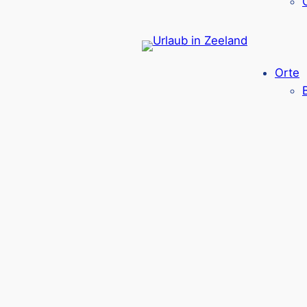
Cadzand und se
Orte
In der Umgebung der
Ferienparks in Cadzand
v
von Cadzand-Bad
zählt zu den schönsten Str
Möglichkeiten
wie Segeln! Nicht weit von Ca
aus, sind Sie mit der Fähre auch in wenigen Mi
durch Dünen, Polderlandschaften und entlang