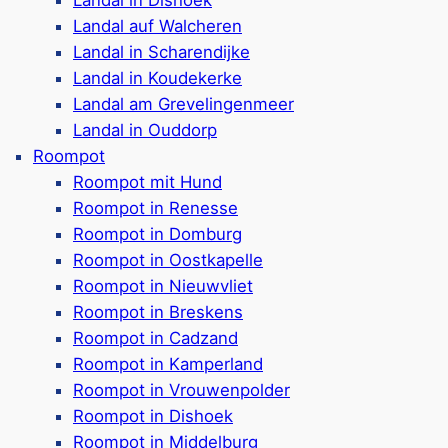
Feri
Landal auf Walcheren
vliet Bad
Landal in Scharendijke
Landal in Koudekerke
Landal am Grevelingenmeer
Ferienpark in Nieuwvli
Landal in Ouddorp
n Cadzand entfernt
Ferienunterkünfte für 
Roompot
In den Unterkünften si
Roompot mit Hund
t (bis zu 2 Hunde pro Haus)
Die Häuser sind mit 2 
Roompot in Renesse
una und Whirlpool buchbar
Auch Unterkünfte mit
Roompot in Domburg
ieller Einrichtung verfügbar
Spielplatz & Fahrradve
Roompot in Oostkapelle
erbecken & Sprudelbank
Ansonsten jedoch kaum 
Roompot in Nieuwvliet
ätze, Animation in den
Freier Zugang zu den 
Roompot in Breskens
Bad
*
Roompot in Cadzand
igolf & mehr
Ca. 1 km vom Strand e
Roompot in Kamperland
Google Rezensionen:
4
Roompot in Vrouwenpolder
 Bewertungen)
Roompot in Dishoek
Roompot in Middelburg