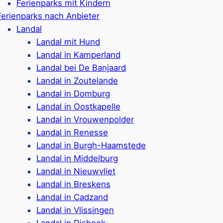
adzand-Bad
Beach R
Ferienparks mit Kindern
Ferienparks nach Anbieter
Landal
Landal mit Hund
Landal in Kamperland
Ferienpark in Nieuwvli
Landal bei De Banjaard
Ferienhäuser & Tiny H
Landal in Zoutelande
r (bis zu 2 Hunde pro
In einigen Häusern sin
Landal in Domburg
Barrierefreie Häuser 
Landal in Oostkapelle
auna
Toll für Kinder: Hallen
Landal in Vrouwenpolder
Bootssteg verfügbar
Beachvolleyball-Feld u
Landal in Renesse
 Park
Fahrradverleih & Gast
Landal in Burgh-Haamstede
is vorhanden
Im Ferienpark ist auch 
Landal in Middelburg
Ca. 500 Meter vom St
Landal in Nieuwvliet
Google Rezensionen:
4
Landal in Breskens
+ Bewertungen)
Landal in Cadzand
Landal in Vlissingen
Landal in Dishoek