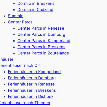
Dormio in Breskens
Dormio in Cadzand
 Landal-Ferienparks in Ca
Summio
Center Parcs
tun gibt
Center Parcs in Renesse
Center Parcs in Domburg
Center Parcs in Kamperland
Center Parcs in Breskens
Center Parcs in Zoutelande
g bieten zahlreiche Freizeit- und
nhäuser
n mit
Kindern
profitieren von großen
Spielplätzen
Ferienhäuser nach Ort
 und abwechslungsreicher
Animation
in den
Ferienhäuser in Kamperland
Sportfelder
, Minigolf, Indoor-Tennis oder
Ferienhäuser in Domburg
erfügen zudem über
Hallenbäder
mit Kinderbecken,
Ferienhäuser in Renesse
 Angebot durch Fahrradverleihe, mit denen Sie die
Ferienhäuser in Breskens
en können.
Ferienhäuser in Dishoek
Ferienhäuser nach Themen