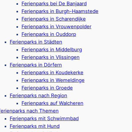
Ferienparks bei De Banjaard
Vlaamse Küste
Ferienparks in Burgh-Haamstede
Ferienparks in Scharendijke
Ferienparks in Vrouwenpolder
Ferienparks in Ouddorp
rk in Cadzand und Umgebung genießen Sie Komfort, Stra
Ferienparks in Städten
 Roompot im Jahr 2024 zählen heute auch ehemalige Ro
Ferienparks in Middelburg
dzee Résidence Cadzand-Bad
*, die nur wenige Gehminu
Ferienparks in Vlissingen
der Umgebung. Dadurch finden Gäste eine relativ große A
Ferienparks in Dörfern
mit Hallenbädern und Indoor-Spielplätzen.
Ferienparks in Koudekerke
Ferienparks in Wemeldinge
Ferienparks in Groede
Ferienparks nach Region
Ferienparks in & um Cadza
Ferienparks auf Walcheren
Ferienparks nach Themen
Ferienparks mit Schwimmbad
Ferienparks mit Hund