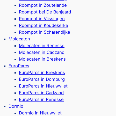
Roompot in Zoutelande
Roompot bei De Banjaard
bad
Roompot in Vlissingen
Roompot in Koudekerke
Roompot in Scharendijke
Molecaten
dzand entfernt
Molecaten in Renesse
.8 Personen
Molecaten in Cadzand
t (bis zu 2 Hunde pro Haus)
Molecaten in Breskens
a buchbar
EuroParcs
club
EuroParcs in Breskens
Feld
EuroParcs in Domburg
rleih im OPark
EuroParcs in Nieuwvliet
EuroParcs in Cadzand
 Rezensionen)
EuroParcs in Renesse
Dormio
Dormio in Nieuwvliet